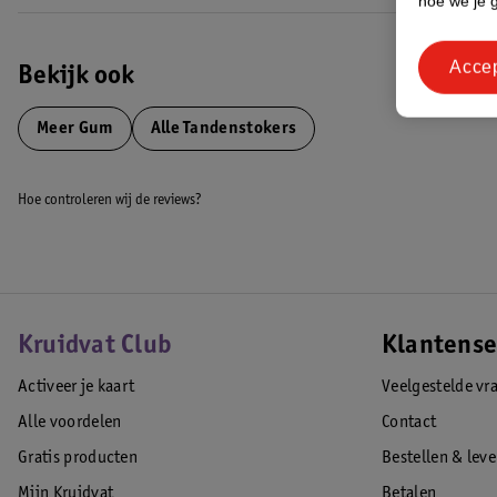
hoe we je 
• Zonder latex, hout en metaal
Acce
Hoe gebruik je GUM Soft-Picks Pro Interdentale Tandenstokers?
Bekijk ook
Steek de tandenstoker recht tussen je tanden en kiezen. Maak zachte
niet in kleine ruimtes.
Meer
Gum
Alle Tandenstokers
EAN code:7630019905862
Hoe controleren wij de reviews?
Kruidvat Club
Klantense
Activeer je kaart
Veelgestelde vr
Alle voordelen
Contact
Gratis producten
Bestellen & lev
Mijn Kruidvat
Betalen