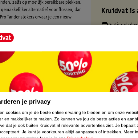
anden, zelfs op moeilijk bereikbare plekken.
 gemakkelijker alternatief voor flossen, dan
Kruidvat is 
 Pro Tandenstokers ervaar je een nieuw
Gratis ophalen
Op werkdagen v
n effectief reinigen daar waar je
Gratis thuisbe
 essentieel voor het behoud van een gezond
Gratis retourn
Gratis punten 
elijk alle delen van je mond. De rubberen
tale ruimtes, bruggen, orthodontische
core.
:
rderen je privacy
ken cookies om je de beste online ervaring te bieden en om onze websi
er en makkelijker te maken.
Zo kunnen we jou de beste acties en aanb
e dat je ook buiten Kruidvat.nl relevante advertenties ziet.
Je bepaalt 
accepteert.
Je kunt je voorkeuren altijd aanpassen of intrekken.
Meer in