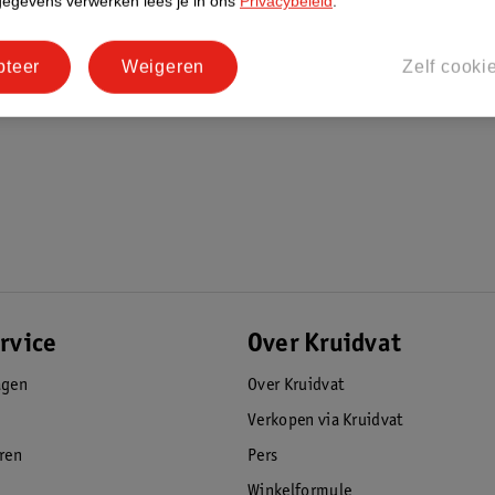
gegevens verwerken lees je in ons
Privacybeleid
.
pteer
Weigeren
Zelf cooki
 heen- en weergaande bewegingen. Forceer
rvice
Over Kruidvat
agen
Over Kruidvat
Verkopen via Kruidvat
eren
Pers
Winkelformule