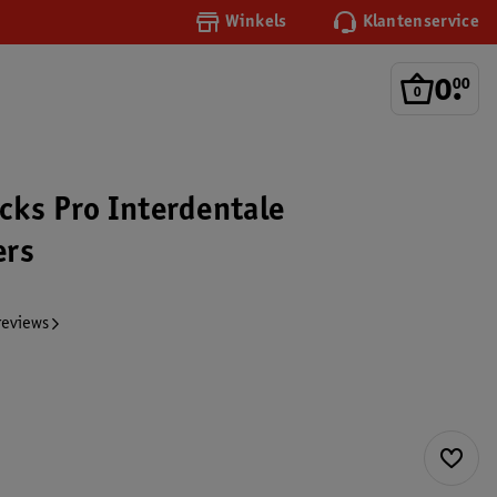
Winkels
Klantenservice
0
.
00
cks Pro Interdentale
ers
reviews