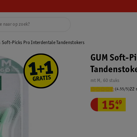
Soft-Picks Pro Interdentale Tandenstokers
GUM Soft-Pi
Tandenstok
mt M, 60 stuks
22 
(4.55/5)
15
.
49