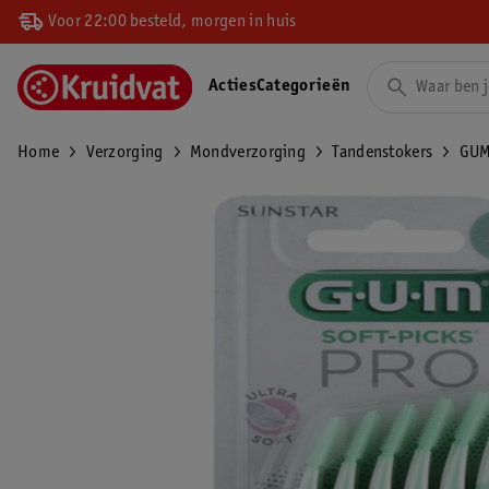
Voor 22:00 besteld, morgen in huis
Acties
Categorieën
Home
Verzorging
Mondverzorging
Tandenstokers
GUM 