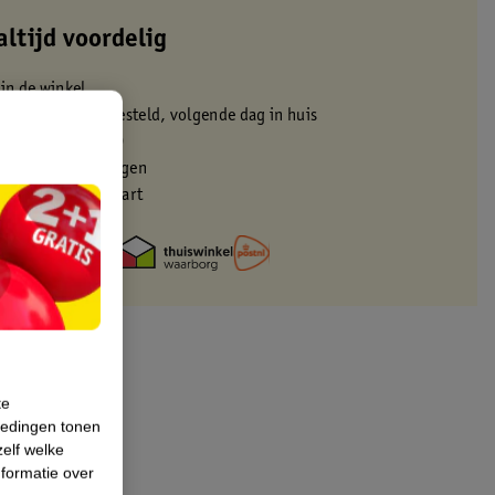
altijd voordelig
 in de winkel
oor 22:00 uur besteld, volgende dag in huis
zorgd vanaf 50.00
eren binnen 30 dagen
met je Kruidvat kaart
te
iedingen tonen
zelf welke
formatie over