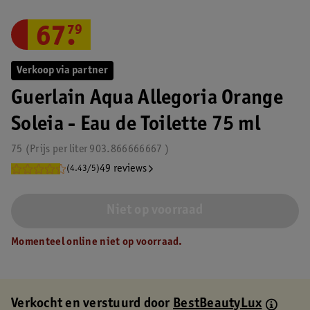
67
.
79
Verkoop via partner
Guerlain Aqua Allegoria Orange
Soleia - Eau de Toilette 75 ml
75
Prijs per
liter
903.866666667
49 reviews
(4.43/5)
Niet op voorraad
Momenteel online niet op voorraad.
Verkocht en verstuurd door
BestBeautyLux