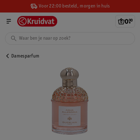
Voor 22:00 besteld, morgen in huis
0
.
00
Damesparfum