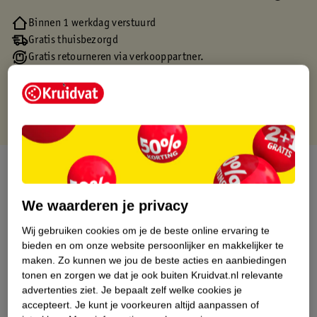
Binnen 1 werkdag verstuurd
Gratis thuisbezorgd
Gratis retourneren via verkooppartner.
Gratis punten met je Kruidvat kaart
Over dit product
Productinformatie
We waarderen je privacy
Wij gebruiken cookies om je de beste online ervaring te
Etiketinformatie
bieden en om onze website persoonlijker en makkelijker te
maken.
Zo kunnen we jou de beste acties en aanbiedingen
tonen en zorgen we dat je ook buiten Kruidvat.nl relevante
Nature Impact Score
advertenties ziet.
Je bepaalt zelf welke cookies je
accepteert.
Je kunt je voorkeuren altijd aanpassen of
Dit product heeft (nog) geen Nature