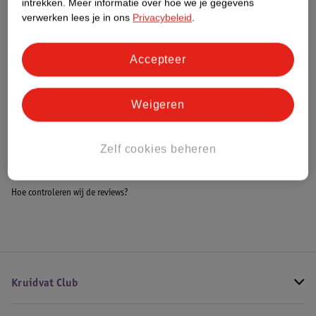
intrekken.
Meer informatie over hoe we je gegevens
Impact Score.
verwerken lees je in ons
Privacybeleid
.
Meer informatie
Accepteer
Bestel & Bezorginformatie
Weigeren
Bekijk ook
Zelf cookies beheren
Meer
Guerlain
Alle Damesparfum
Hoe controleren wij de reviews?
Kruidvat Club