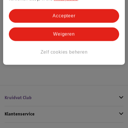
Bestel & Bezorginformatie
Accepteer
Weigeren
Bekijk ook
Meer
Guerlain
Alle Damesparfum
Zelf cookies beheren
Hoe controleren wij de reviews?
Kruidvat Club
Klantenservice