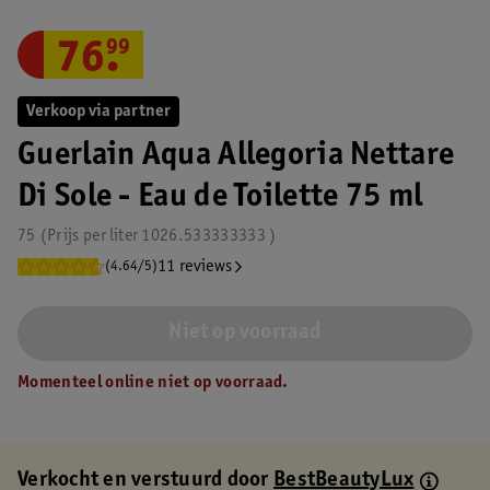
76
.
99
Verkoop via partner
Guerlain Aqua Allegoria Nettare
Di Sole - Eau de Toilette 75 ml
75
Prijs per
liter
1026.533333333
11 reviews
(4.64/5)
Niet op voorraad
Momenteel online niet op voorraad.
Verkocht en verstuurd door
BestBeautyLux