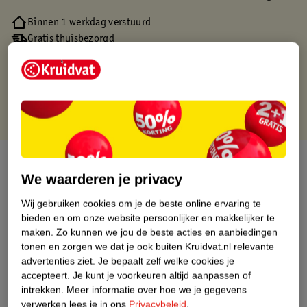
Binnen 1 werkdag verstuurd
Gratis thuisbezorgd
Gratis retourneren via verkooppartner.
Gratis punten met je Kruidvat kaart
Over dit product
We waarderen je privacy
Productinformatie
Wij gebruiken cookies om je de beste online ervaring te
bieden en om onze website persoonlijker en makkelijker te
maken.
Zo kunnen we jou de beste acties en aanbiedingen
Nature Impact Score
tonen en zorgen we dat je ook buiten Kruidvat.nl relevante
Dit product heeft (nog) geen Nature
advertenties ziet.
Je bepaalt zelf welke cookies je
Impact Score.
accepteert.
Je kunt je voorkeuren altijd aanpassen of
Meer informatie
intrekken.
Meer informatie over hoe we je gegevens
verwerken lees je in ons
Privacybeleid
.