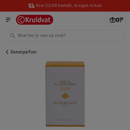
Voor 22:00 besteld, morgen in huis
0
.
00
Damesparfum