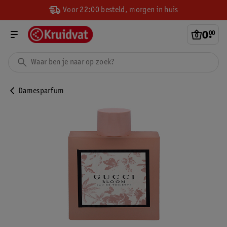
Voor 22:00 besteld, morgen in huis
0
.
00
Damesparfum