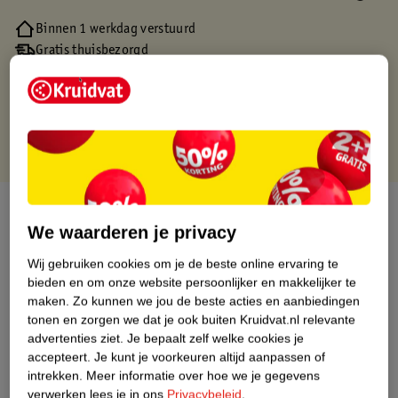
Binnen 1 werkdag verstuurd
Gratis thuisbezorgd
Gratis retourneren via verkooppartner.
Gratis punten met je Kruidvat kaart
Over dit product
We waarderen je privacy
Productinformatie
Wij gebruiken cookies om je de beste online ervaring te
bieden en om onze website persoonlijker en makkelijker te
maken.
Zo kunnen we jou de beste acties en aanbiedingen
Nature Impact Score
tonen en zorgen we dat je ook buiten Kruidvat.nl relevante
Dit product heeft (nog) geen Nature
advertenties ziet.
Je bepaalt zelf welke cookies je
Impact Score.
accepteert.
Je kunt je voorkeuren altijd aanpassen of
Meer informatie
intrekken.
Meer informatie over hoe we je gegevens
verwerken lees je in ons
Privacybeleid
.