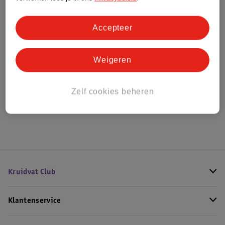
Bestel & Bezorginformatie
Accepteer
Weigeren
Bekijk ook
Meer
Gucci
Alle Damesparfum
Zelf cookies beheren
Hoe controleren wij de reviews?
Kruidvat Club
Klantenservice