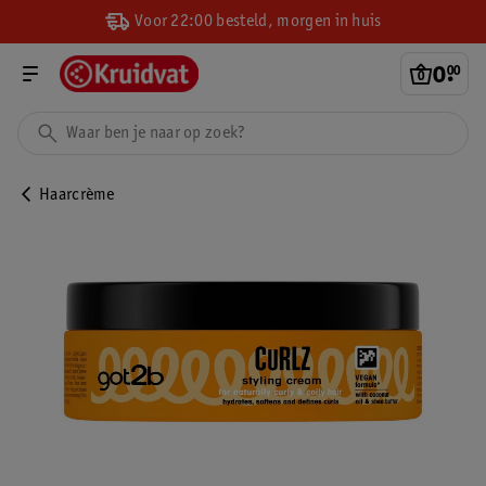
Voor 22:00 besteld, morgen in huis
0
.
00
Haarcrème