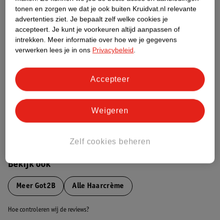
tonen en zorgen we dat je ook buiten Kruidvat.nl relevante
advertenties ziet.
Je bepaalt zelf welke cookies je
Etiketinformatie
accepteert.
Je kunt je voorkeuren altijd aanpassen of
intrekken.
Meer informatie over hoe we je gegevens
verwerken lees je in ons
Privacybeleid
.
Nature Impact Score
Dit product heeft (nog) geen Nature
Impact Score.
Accepteer
Meer informatie
Weigeren
Bestel & Bezorginformatie
Zelf cookies beheren
Bekijk ook
Meer
Got2B
Alle Haarcrème
Hoe controleren wij de reviews?