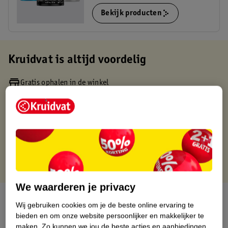
Bekijk producten
Kruidvat is altijd voordelig
Gratis ophalen in de winkel
Op werkdagen voor 22:00 uur besteld, volgende dag in huis
Gratis thuisbezorgd vanaf 50.00
Gratis retourneren binnen 30 dagen
Gratis punten met je Kruidvat kaart
We waarderen je privacy
Over dit product
Wij gebruiken cookies om je de beste online ervaring te
bieden en om onze website persoonlijker en makkelijker te
Productinformatie
maken.
Zo kunnen we jou de beste acties en aanbiedingen