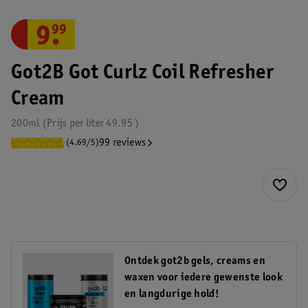
9
.
99
Got2B Got Curlz Coil Refresher
Cream
200ml
Prijs per
liter
49.95
99 reviews
(4.69/5)
Ontdek got2b gels, creams en
waxen voor iedere gewenste look
en langdurige hold!