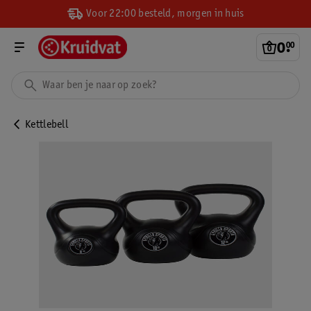
Voor 22:00 besteld, morgen in huis
0
.
00
Kettlebell