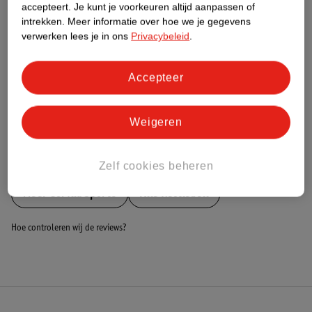
Nature Impact Score
accepteert.
Je kunt je voorkeuren altijd aanpassen of
intrekken.
Meer informatie over hoe we je gegevens
Dit product heeft (nog) geen Nature
verwerken lees je in ons
Privacybeleid
.
Impact Score.
Meer informatie
Accepteer
Bestel & Bezorginformatie
Weigeren
Bekijk ook
Zelf cookies beheren
Meer
Gorilla Sports
Alle Kettlebell
Hoe controleren wij de reviews?