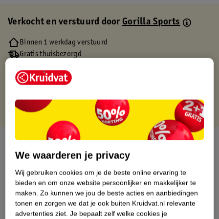
Verkocht en verstuurd door
Gorilla Sports
Binnen 1 werkdag verstuurd
Gratis thuisbezorgd
Gratis retourneren via verkooppartner.
Gratis punten met je Kruidvat kaart
Over dit product
We waarderen je privacy
Productinformatie
Wij gebruiken cookies om je de beste online ervaring te
bieden en om onze website persoonlijker en makkelijker te
Etiketinformatie
maken.
Zo kunnen we jou de beste acties en aanbiedingen
tonen en zorgen we dat je ook buiten Kruidvat.nl relevante
advertenties ziet.
Je bepaalt zelf welke cookies je