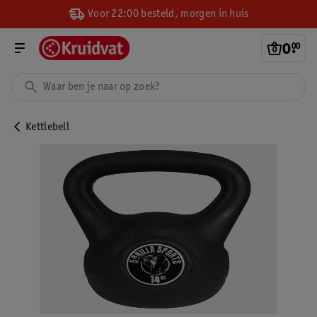
Voor 22:00 besteld, morgen in huis
0
.
00
Kettlebell