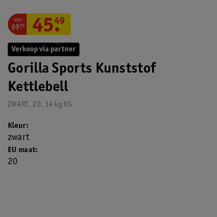
van
45
.
49
69
.
99
Verkoop via partner
Gorilla Sports Kunststof
Kettlebell
ZWART, 20, 14 kg KG
Kleur
zwart
EU maat
20