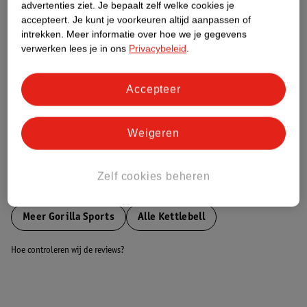
advertenties ziet.
Je bepaalt zelf welke cookies je
accepteert.
Je kunt je voorkeuren altijd aanpassen of
Nature Impact Score
intrekken.
Meer informatie over hoe we je gegevens
verwerken lees je in ons
Privacybeleid
.
Dit product heeft (nog) geen Nature
Impact Score.
Meer informatie
Accepteer
Weigeren
Bestel & Bezorginformatie
Zelf cookies beheren
Bekijk ook
Meer
Gorilla Sports
Alle Kettlebell
Hoe controleren wij de reviews?