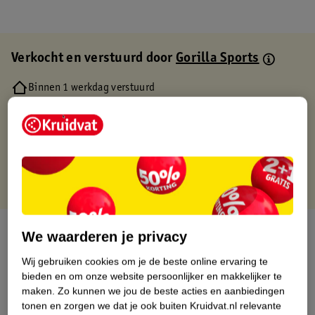
Verkocht en verstuurd door
Gorilla Sports
Binnen 1 werkdag verstuurd
Gratis thuisbezorgd
Gratis retourneren via verkooppartner.
Gratis punten met je Kruidvat kaart
Over dit product
We waarderen je privacy
Wij gebruiken cookies om je de beste online ervaring te
Productinformatie
bieden en om onze website persoonlijker en makkelijker te
maken.
Zo kunnen we jou de beste acties en aanbiedingen
Etiketinformatie
tonen en zorgen we dat je ook buiten Kruidvat.nl relevante