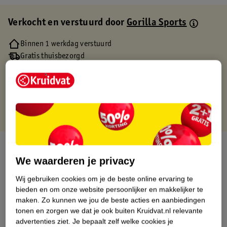
Verkocht en verstuurd door
Gorilla Sports
Binnen 1 werkdag verstuurd
Gratis thuisbezorgd
Gratis retourneren via verkooppartner.
Gratis punten met je Kruidvat kaart
Over dit product
We waarderen je privacy
Productinformatie
Wij gebruiken cookies om je de beste online ervaring te
bieden en om onze website persoonlijker en makkelijker te
Etiketinformatie
maken.
Zo kunnen we jou de beste acties en aanbiedingen
tonen en zorgen we dat je ook buiten Kruidvat.nl relevante
advertenties ziet.
Je bepaalt zelf welke cookies je