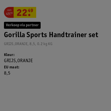
van
22
.
49
49
.
99
Verkoop via partner
Gorilla Sports Handtrainer set
GRIJS,ORANJE, 8,5, 0.2 kg KG
Kleur
GRIJS,ORANJE
EU maat
8,5