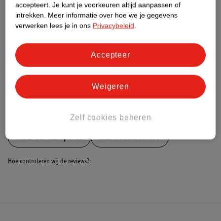
Nature Impact Score
accepteert.
Je kunt je voorkeuren altijd aanpassen of
intrekken.
Meer informatie over hoe we je gegevens
Dit product heeft (nog) geen Nature
verwerken lees je in ons
Privacybeleid
.
Impact Score.
Meer informatie
Accepteer
Bestel & Bezorginformatie
Weigeren
Bekijk ook
Zelf cookies beheren
Meer
Gorilla Sports
Alle Handtrainers
Hoe controleren wij de reviews?