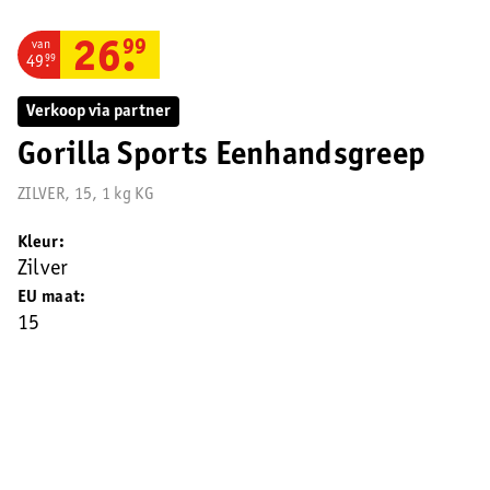
van
26
.
99
49
.
99
Verkoop via partner
Gorilla Sports Eenhandsgreep
ZILVER, 15, 1 kg KG
Kleur
Zilver
EU maat
15