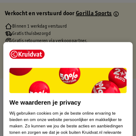
Verkocht en verstuurd door
Gorilla Sports
Binnen 1 werkdag verstuurd
Gratis thuisbezorgd
Gratis retourneren via verkooppartner.
Gratis punten met je Kruidvat kaart
Over dit product
Productinformatie
We waarderen je privacy
Wij gebruiken cookies om je de beste online ervaring te
Etiketinformatie
bieden en om onze website persoonlijker en makkelijker te
maken.
Zo kunnen we jou de beste acties en aanbiedingen
tonen en zorgen we dat je ook buiten Kruidvat.nl relevante