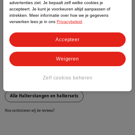
Nature Impact Score
advertenties ziet.
Je bepaalt zelf welke cookies je
accepteert.
Je kunt je voorkeuren altijd aanpassen of
Dit product heeft (nog) geen Nature
intrekken.
Meer informatie over hoe we je gegevens
Impact Score.
verwerken lees je in ons
Privacybeleid
.
Meer informatie
Accepteer
Bestel & Bezorginformatie
Weigeren
Bekijk ook
Zelf cookies beheren
Meer
Gorilla Sports
Alle Halterstangen en haltersets
Hoe controleren wij de reviews?