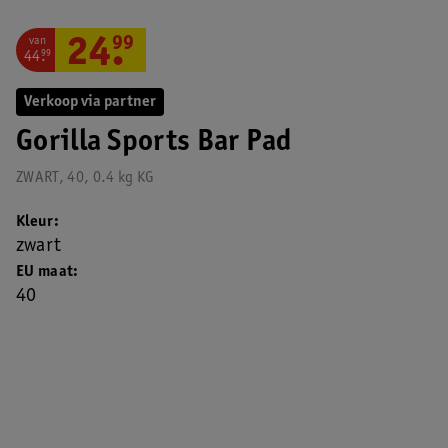
van
24
.
99
44
.
99
Verkoop via partner
Gorilla Sports Bar Pad
ZWART, 40, 0.4 kg KG
Kleur
zwart
EU maat
40