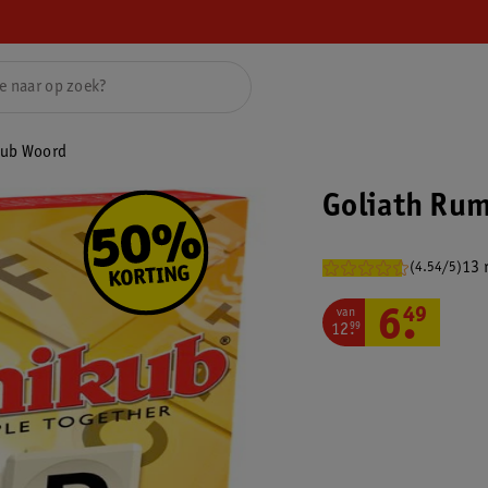
kub Woord
Goliath Ru
13 
(4.54/5)
van
6
.
49
12
.
99