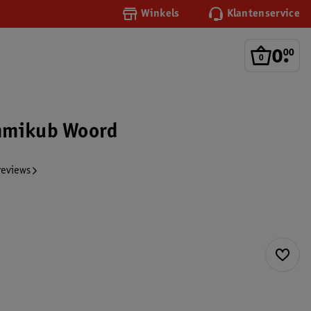
Winkels
Klantenservice
0
.
00
mmikub Woord
reviews