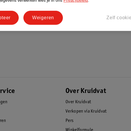
gegevens verwerken lees je in ons
Privacybeleid
.
pteer
Weigeren
Zelf cooki
rvice
Over Kruidvat
agen
Over Kruidvat
Verkopen via Kruidvat
eren
Pers
Winkelformule