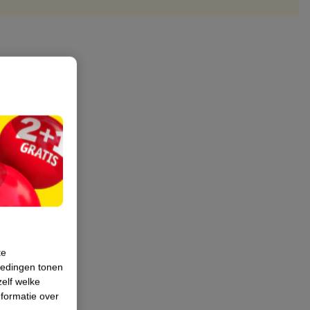
te
iedingen tonen
zelf welke
formatie over