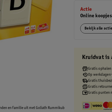
Actie
Online koopje
Bekijk alle act
Kruidvat is 
Gratis ophalen
Op werkdagen v
Gratis thuisbe
Gratis retourn
Gratis punten 
nden en familie uit met Goliath Rummikub