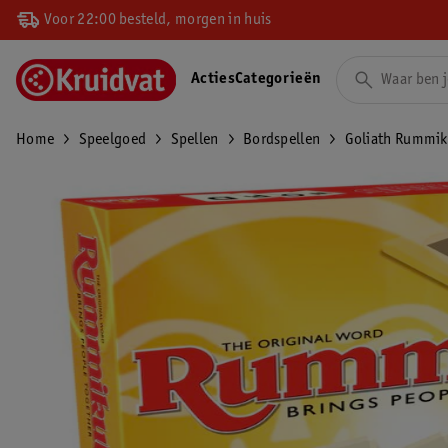
Voor 22:00 besteld, morgen in huis
Acties
Categorieën
Home
Speelgoed
Spellen
Bordspellen
Goliath Rummi