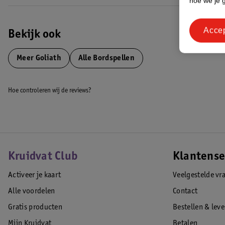
hoe we je 
Acce
Bekijk ook
Meer
Goliath
Alle Bordspellen
Hoe controleren wij de reviews?
Kruidvat Club
Klantense
Activeer je kaart
Veelgestelde vr
Alle voordelen
Contact
Gratis producten
Bestellen & lev
Mijn Kruidvat
Betalen