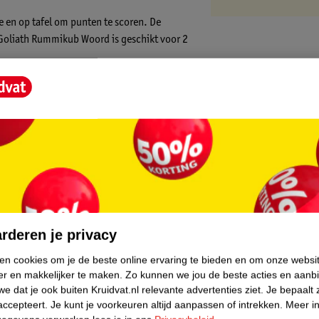
e en op tafel om punten te scoren. De
. Goliath Rummikub Woord is geschikt voor 2
core.
rderen je privacy
ken cookies om je de beste online ervaring te bieden en om onze websi
er en makkelijker te maken.
Zo kunnen we jou de beste acties en aanb
e dat je ook buiten Kruidvat.nl relevante advertenties ziet.
Je bepaalt 
accepteert.
Je kunt je voorkeuren altijd aanpassen of intrekken.
Meer in