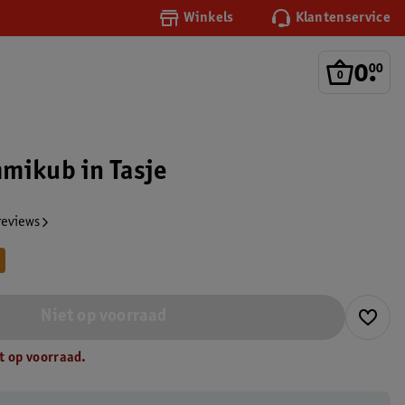
Winkels
Klantenservice
0
.
00
mikub in Tasje
reviews
Niet op voorraad
t op voorraad.