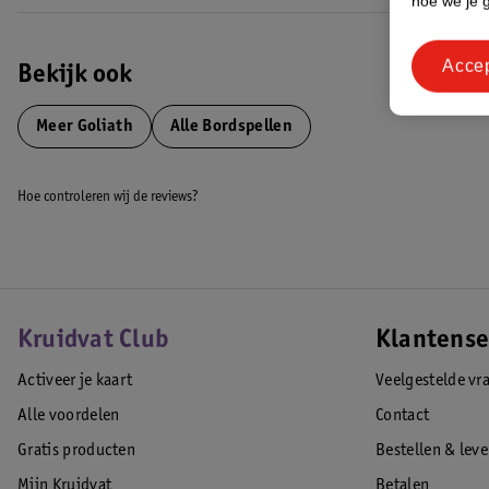
hoe we je 
Acce
Bekijk ook
Meer
Goliath
Alle Bordspellen
Hoe controleren wij de reviews?
Kruidvat Club
Klantense
Activeer je kaart
Veelgestelde vr
Alle voordelen
Contact
Gratis producten
Bestellen & lev
Mijn Kruidvat
Betalen