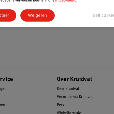
gegevens verwerken lees je in ons
Privacybeleid
.
pteer
Weigeren
Zelf cooki
rvice
Over Kruidvat
agen
Over Kruidvat
Verkopen via Kruidvat
eren
Pers
Winkelformule