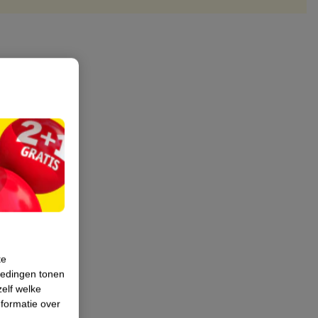
te
iedingen tonen
zelf welke
formatie over