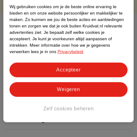
Wij gebruiken cookies om je de beste online ervaring te
bieden en om onze website persoonlijker en makkelijker te
maken.
Zo kunnen we jou de beste acties en aanbiedingen
Over dit product
tonen en zorgen we dat je ook buiten Kruidvat.nl relevante
advertenties ziet.
Je bepaalt zelf welke cookies je
Productinformatie
accepteert.
Je kunt je voorkeuren altijd aanpassen of
intrekken.
Meer informatie over hoe we je gegevens
verwerken lees je in ons
Privacybeleid
.
Etiketinformatie
Accepteer
Nature Impact Score
Dit product heeft (nog) geen Nature
Weigeren
Impact Score.
Meer informatie
Zelf cookies beheren
Bestel & Bezorginformatie