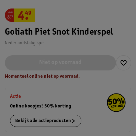
van
4
.
49
8
.
99
Goliath Piet Snot Kinderspel
Nederlandstalig spel
Niet op voorraad
Momenteel online niet op voorraad.
Actie
Online koopjes! 50% korting
Bekijk alle actieproducten