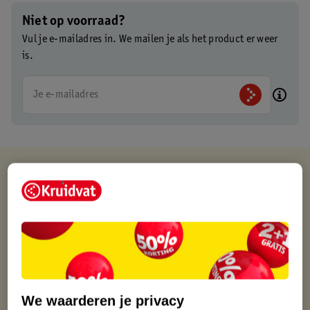
Niet op voorraad?
Vul je e-mailadres in. We mailen je als het product er weer
is.
Je e-mailadres
Kruidvat is altijd voordelig
Gratis ophalen in de winkel
Op werkdagen voor 22:00 uur besteld, volgende dag in huis
Gratis thuisbezorgd vanaf 50.00
Gratis retourneren binnen 30 dagen
Gratis punten met je Kruidvat kaart
We waarderen je privacy