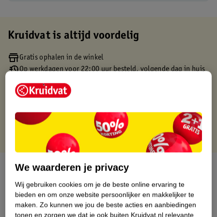
Kruidvat is altijd voordelig
Gratis ophalen in de winkel
Op werkdagen voor 22:00 uur besteld, volgende dag in huis
Gratis thuisbezorgd vanaf 50.00
Gratis retourneren binnen 30 dagen
Gratis punten met je Kruidvat kaart
We waarderen je privacy
Over dit product
Wij gebruiken cookies om je de beste online ervaring te
Productinformatie
bieden en om onze website persoonlijker en makkelijker te
maken.
Zo kunnen we jou de beste acties en aanbiedingen
tonen en zorgen we dat je ook buiten Kruidvat.nl relevante