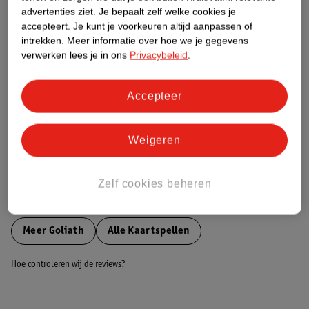
Etiketinformatie
advertenties ziet.
Je bepaalt zelf welke cookies je
accepteert.
Je kunt je voorkeuren altijd aanpassen of
intrekken.
Meer informatie over hoe we je gegevens
Nature Impact Score
verwerken lees je in ons
Privacybeleid
.
Dit product heeft (nog) geen Nature
Impact Score.
Meer informatie
Accepteer
Weigeren
Bestel & Bezorginformatie
Zelf cookies beheren
Bekijk ook
Meer
Goliath
Alle Kaartspellen
Hoe controleren wij de reviews?