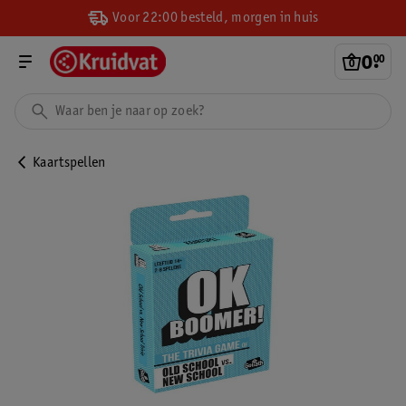
Voor 22:00 besteld, morgen in huis
0
.
00
Kaartspellen