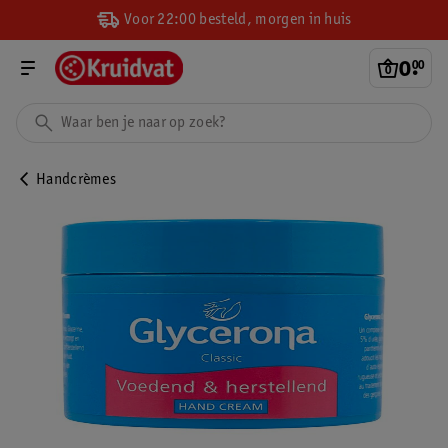
Voor 22:00 besteld, morgen in huis
0
.
00
Handcrèmes