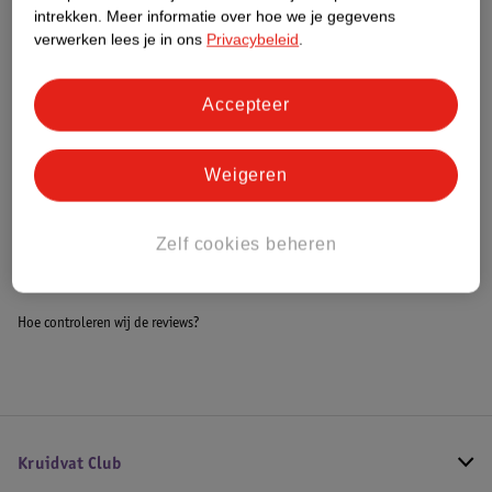
intrekken.
Meer informatie over hoe we je gegevens
verwerken lees je in ons
Privacybeleid
.
Bestel & Bezorginformatie
Accepteer
Aanvullende informatie
Weigeren
Bekijk ook
Zelf cookies beheren
Meer
Glycerona
Alle Handcrèmes
Hoe controleren wij de reviews?
Kruidvat Club