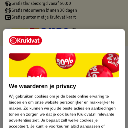
Gratis thuisbezorgd vanaf 50.00
Gratis retourneren binnen 30 dagen
Gratis punten met je Kruidvat kaart
Over dit product
Productinformatie
Etiketinformatie
We waarderen je privacy
Wij gebruiken cookies om je de beste online ervaring te
Nature Impact Score
bieden en om onze website persoonlijker en makkelijker te
maken.
Zo kunnen we jou de beste acties en aanbiedingen
Dit product heeft (nog) geen Nature
tonen en zorgen we dat je ook buiten Kruidvat.nl relevante
Impact Score.
advertenties ziet.
Je bepaalt zelf welke cookies je
Meer informatie
accepteert.
Je kunt je voorkeuren altijd aanpassen of