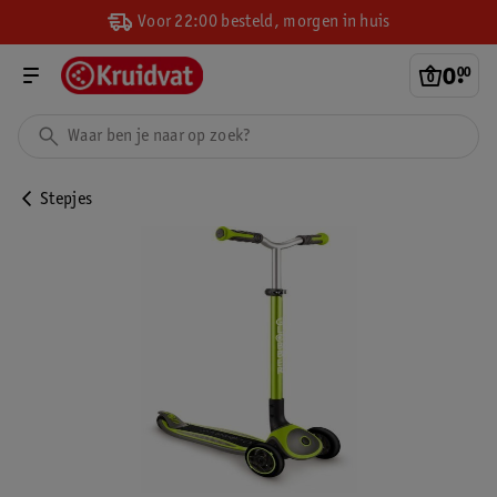
Voor 22:00 besteld, morgen in huis
0
.
00
Stepjes