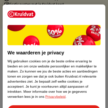
Gratis punten met je Kruidvat kaart
Over dit product
Productinformatie
We waarderen je privacy
Nature Impact Score
Wij gebruiken cookies om je de beste online ervaring te
bieden en om onze website persoonlijker en makkelijker te
Dit product heeft (nog) geen Nature
maken.
Zo kunnen we jou de beste acties en aanbiedingen
Impact Score.
tonen en zorgen we dat je ook buiten Kruidvat.nl relevante
Meer informatie
advertenties ziet.
Je bepaalt zelf welke cookies je
accepteert.
Je kunt je voorkeuren altijd aanpassen of
intrekken.
Meer informatie over hoe we je gegevens
verwerken lees je in ons
Privacybeleid
.
Bestel & Bezorginformatie