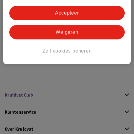
Bestel & Bezorginformatie
Accepteer
Bekijk ook
Weigeren
Meer
Givenchy
Alle Damesparfum
Zelf cookies beheren
Hoe controleren wij de reviews?
Kruidvat Club
Klantenservice
Over Kruidvat