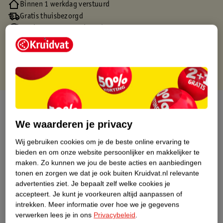
Binnen 1 werkdag verstuurd
Gratis thuisbezorgd
Gratis retourneren via verkooppartner.
Gratis punten met je Kruidvat kaart
Over dit product
We waarderen je privacy
Productinformatie
Wij gebruiken cookies om je de beste online ervaring te
bieden en om onze website persoonlijker en makkelijker te
Nature Impact Score
maken.
Zo kunnen we jou de beste acties en aanbiedingen
tonen en zorgen we dat je ook buiten Kruidvat.nl relevante
Dit product heeft (nog) geen Nature
advertenties ziet.
Je bepaalt zelf welke cookies je
Impact Score.
accepteert.
Je kunt je voorkeuren altijd aanpassen of
Meer informatie
intrekken.
Meer informatie over hoe we je gegevens
verwerken lees je in ons
Privacybeleid
.