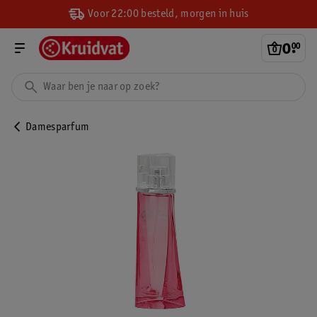
Voor 22:00 besteld, morgen in huis
0
.
00
Damesparfum