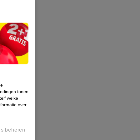
te
iedingen tonen
zelf welke
formatie over
es beheren