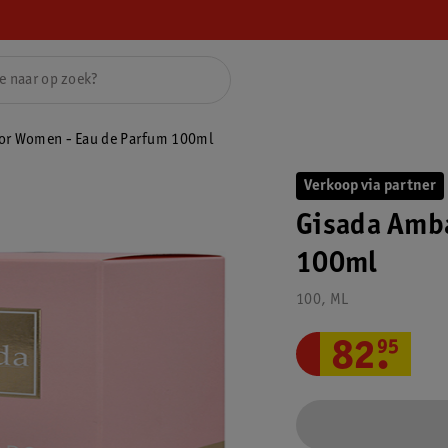
or Women - Eau de Parfum 100ml
Verkoop via partner
Gisada Amb
100ml
100, ML
82
.
95