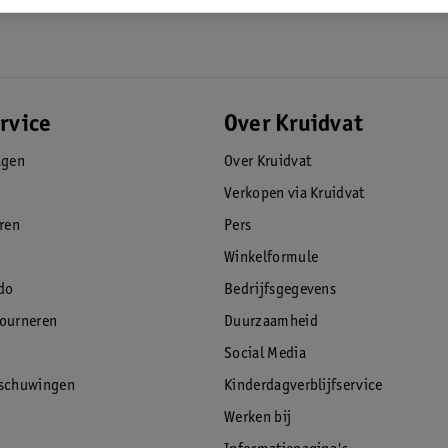
rvice
Over Kruidvat
agen
Over Kruidvat
Verkopen via Kruidvat
eren
Pers
Winkelformule
do
Bedrijfsgegevens
tourneren
Duurzaamheid
Social Media
rschuwingen
Kinderdagverblijfservice
Werken bij