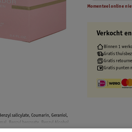
Momenteel online nie
Verkocht en
Binnen 1 werk
Gratis thuisbe
Gratis retourn
Gratis punten 
enzyl salicylate, Coumarin, Geraniol,
namal, Benzyl benzoate, Benzyl Alcohol,