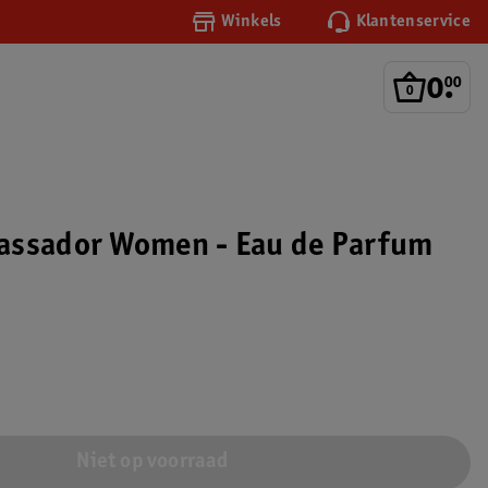
Winkels
Klantenservice
0
.
00
assador Women - Eau de Parfum
Niet op voorraad