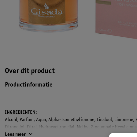
Over dit product
Productinformatie
INGREDIENTEN:
Alcohl, Parfum, Aqua, Alpha-Isomethyl ionone, Linalool, Limonene, B
Citronellol, Citral, Hydroxycitronellal, Methyl 2-octynoate Hexyl cin
Eugenol, Farnesol, Isoeugenol, Cinnamyl alcohol, Cinnamal
Lees meer