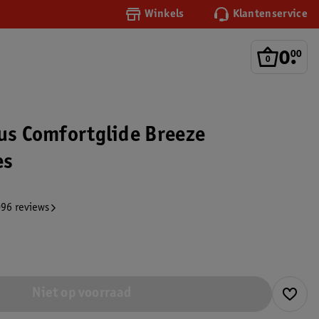
Winkels
Klantenservice
0
.
00
nus Comfortglide Breeze
es
96 reviews
Niet op voorraad