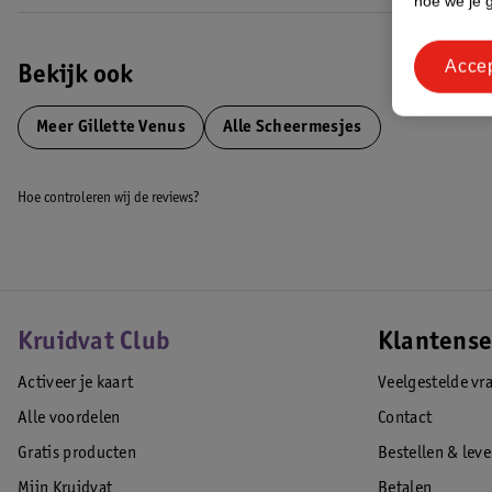
hoe we je 
Acce
Bekijk ook
Meer
Gillette Venus
Alle Scheermesjes
Hoe controleren wij de reviews?
Kruidvat Club
Klantense
Activeer je kaart
Veelgestelde vr
Alle voordelen
Contact
Gratis producten
Bestellen & lev
Mijn Kruidvat
Betalen