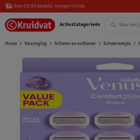
Voor 22:00 besteld, morgen in huis
Acties
Categorieën
Home
Verzorging
Scheren en ontharen
Scheermesjes