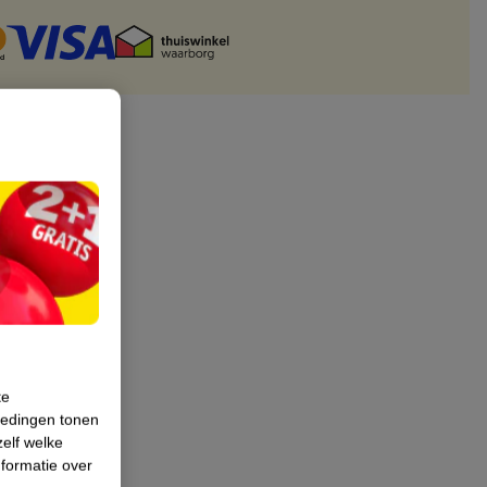
te
iedingen tonen
zelf welke
formatie over