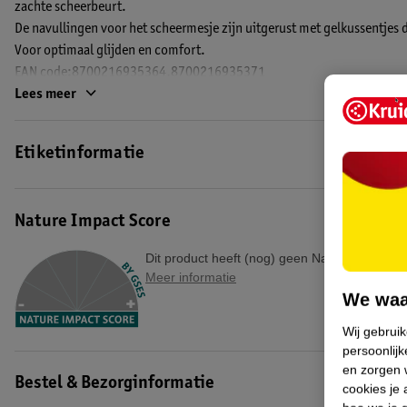
zachte scheerbeurt.
De navullingen voor het scheermesje zijn uitgerust met gelkussentjes 
Voor optimaal glijden en comfort.
EAN code:8700216935364,8700216935371
Lees meer
Etiketinformatie
Nature Impact Score
Dit product heeft (nog) geen Nature Impact S
Meer informatie
We waa
Wij gebrui
persoonlijk
en zorgen w
Bestel & Bezorginformatie
cookies je 