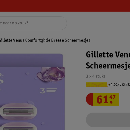
Gillette Venus Comfortglide Breeze Scheermesjes
Gillette Ve
Scheermesj
3 x 4 stuks
280
(4.61/5)
61
.
47