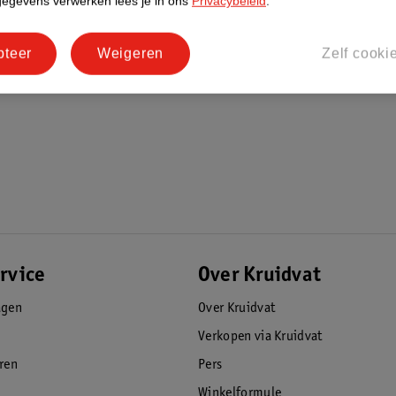
gegevens verwerken lees je in ons
Privacybeleid
.
pteer
Weigeren
Zelf cooki
rvice
Over Kruidvat
agen
Over Kruidvat
Verkopen via Kruidvat
eren
Pers
Winkelformule