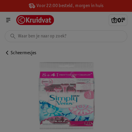
Voor 22:00 besteld, morgen in huis
0
.
00
Scheermesjes