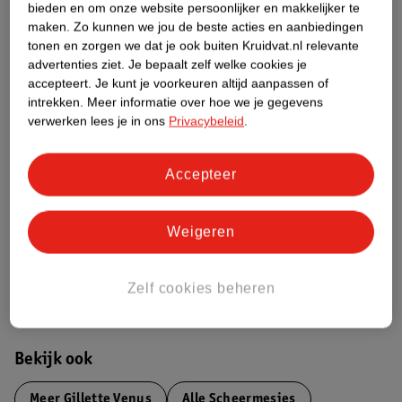
Over dit product
bieden en om onze website persoonlijker en makkelijker te
maken.
Zo kunnen we jou de beste acties en aanbiedingen
tonen en zorgen we dat je ook buiten Kruidvat.nl relevante
Productinformatie
advertenties ziet.
Je bepaalt zelf welke cookies je
accepteert.
Je kunt je voorkeuren altijd aanpassen of
Etiketinformatie
intrekken.
Meer informatie over hoe we je gegevens
verwerken lees je in ons
Privacybeleid
.
Nature Impact Score
Accepteer
Dit product heeft (nog) geen Nature
Impact Score.
Meer informatie
Weigeren
Zelf cookies beheren
Bestel & Bezorginformatie
Bekijk ook
Meer
Gillette Venus
Alle Scheermesjes