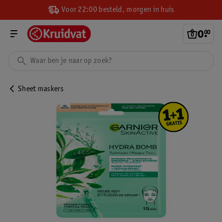
Voor 22:00 besteld, morgen in huis
0
.
00
Sheet maskers