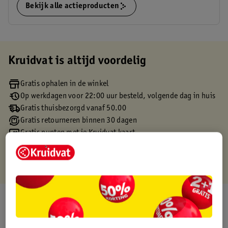
Bekijk alle actieproducten
Kruidvat is altijd voordelig
Gratis ophalen in de winkel
Op werkdagen voor 22:00 uur besteld, volgende dag in huis
Gratis thuisbezorgd vanaf 50.00
Gratis retourneren binnen 30 dagen
Gratis punten met je Kruidvat kaart
Over dit product
Productinformatie