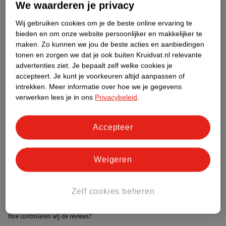
We waarderen je privacy
Wij gebruiken cookies om je de beste online ervaring te
Etiketinformatie
bieden en om onze website persoonlijker en makkelijker te
maken.
Zo kunnen we jou de beste acties en aanbiedingen
Nature Impact Score
tonen en zorgen we dat je ook buiten Kruidvat.nl relevante
advertenties ziet.
Je bepaalt zelf welke cookies je
Dit product heeft (nog) geen Nature
accepteert.
Je kunt je voorkeuren altijd aanpassen of
Impact Score.
intrekken.
Meer informatie over hoe we je gegevens
Meer informatie
verwerken lees je in ons
Privacybeleid
.
Accepteer
Bestel & Bezorginformatie
Weigeren
Bekijk ook
Zelf cookies beheren
Meer
Garnier Skin Naturals
Alle Sheet maskers
Hoe controleren wij de reviews?