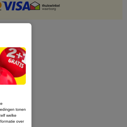
te
iedingen tonen
zelf welke
formatie over