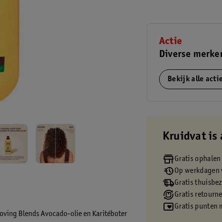
Actie
Diverse merken
Bekijk alle act
Kruidvat is 
Gratis ophalen
Op werkdagen v
Gratis thuisbe
Gratis retourn
Gratis punten 
Loving Blends Avocado-olie en Karitéboter