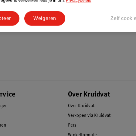
gegevens verwerken lees je in ons
Privacybeleid
.
pteer
Weigeren
Zelf cooki
rvice
Over Kruidvat
agen
Over Kruidvat
Verkopen via Kruidvat
eren
Pers
Winkelformule