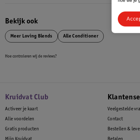
hoe we je 
Acce
Bekijk ook
Meer
Loving Blends
Alle Conditioner
Hoe controleren wij de reviews?
Kruidvat Club
Klantense
Activeer je kaart
Veelgestelde vr
Alle voordelen
Contact
Gratis producten
Bestellen & lev
Mijn Kruidvat
Betalen