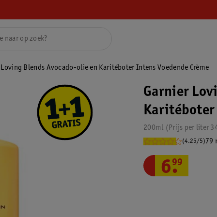
 Loving Blends Avocado-olie en Karitéboter Intens Voedende Crème
Garnier Lov
Karitéboter
200ml
Prijs per
liter
3
79 
(4.25/5)
6
.
99