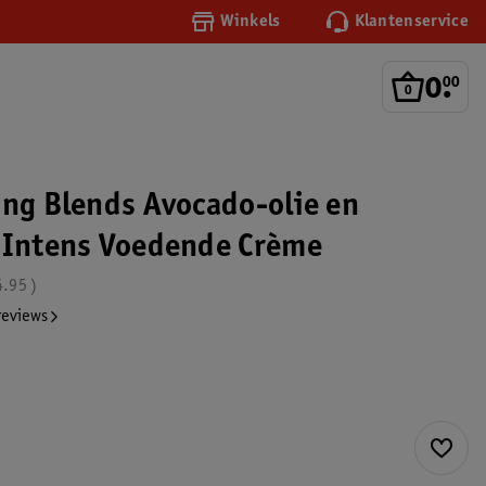
Winkels
Klantenservice
0
.
00
ing Blends Avocado-olie en
 Intens Voedende Crème
4.95
reviews