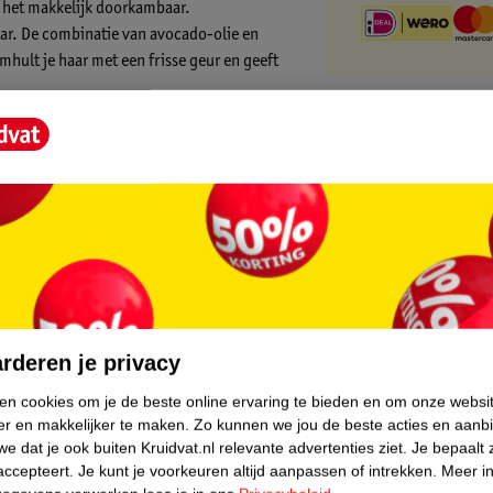
t het makkelijk doorkambaar.
haar. De combinatie van avocado-olie en
hult je haar met een frisse geur en geeft
boter Intens Voedende Crème?
an pluizen. Breng je haar vervolgens in
oter Intens Voedende Crème:
core.
rderen je privacy
ken cookies om je de beste online ervaring te bieden en om onze websi
er en makkelijker te maken.
Zo kunnen we jou de beste acties en aanb
e dat je ook buiten Kruidvat.nl relevante advertenties ziet.
Je bepaalt 
accepteert.
Je kunt je voorkeuren altijd aanpassen of intrekken.
Meer in