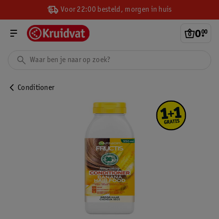
Voor 22:00 besteld, morgen in huis
0
.
00
Conditioner