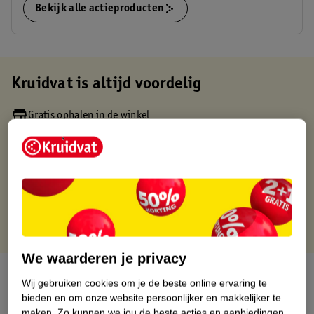
Bekijk alle actieproducten
Kruidvat is altijd voordelig
Gratis ophalen in de winkel
Op werkdagen voor 22:00 uur besteld, volgende dag in huis
Gratis thuisbezorgd vanaf 50.00
Gratis retourneren binnen 30 dagen
Gratis punten met je Kruidvat kaart
We waarderen je privacy
Over dit product
Wij gebruiken cookies om je de beste online ervaring te
bieden en om onze website persoonlijker en makkelijker te
Productinformatie
maken.
Zo kunnen we jou de beste acties en aanbiedingen