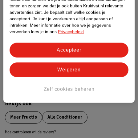
tonen en zorgen we dat je ook buiten Kruidvat.nl relevante
advertenties ziet.
Je bepaalt zelf welke cookies je
Etiketinformatie
accepteert.
Je kunt je voorkeuren altijd aanpassen of
intrekken.
Meer informatie over hoe we je gegevens
verwerken lees je in ons
Privacybeleid
.
Nature Impact Score
Dit product heeft (nog) geen Nature
Impact Score.
Accepteer
Meer informatie
Weigeren
Bestel & Bezorginformatie
Zelf cookies beheren
Bekijk ook
Meer
Fructis
Alle Conditioner
Hoe controleren wij de reviews?