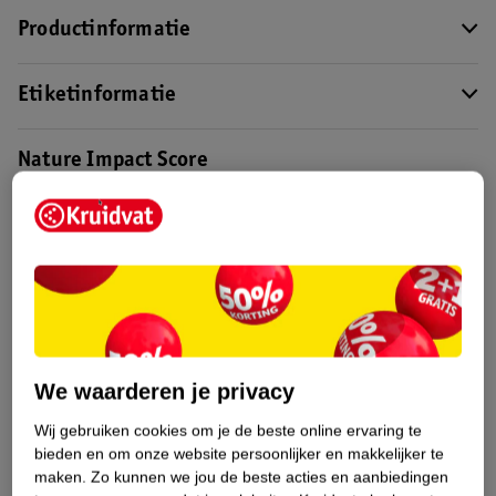
Productinformatie
Etiketinformatie
Nature Impact Score
Dit product heeft (nog) geen Nature
Impact Score.
Meer informatie
Bestel & Bezorginformatie
We waarderen je privacy
Bekijk ook
Wij gebruiken cookies om je de beste online ervaring te
bieden en om onze website persoonlijker en makkelijker te
Meer
Garnier Ambre Solaire
Alle Zonnefluïde
maken.
Zo kunnen we jou de beste acties en aanbiedingen