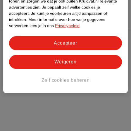
tonen en zorgen we dat je ook buiten Kruidvat.nl relevante
Hoe controleren wij de reviews?
advertenties ziet.
Je bepaalt zelf welke cookies je
accepteert.
Je kunt je voorkeuren altijd aanpassen of
intrekken.
Meer informatie over hoe we je gegevens
verwerken lees je in ons
Privacybeleid
.
Accepteer
Kruidvat Club
Klantenservice
Weigeren
Over Kruidvat
Zelf cookies beheren