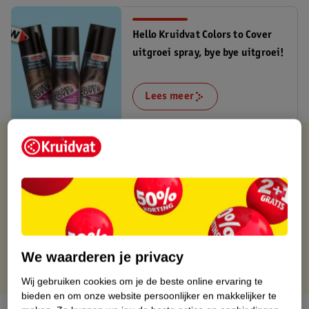
Hello Kruidvat Colors to Cover
uitgroei spray, bye bye uitgroei!
Lees meer
Verkocht en verstuurd door
Fitwinkel.nl
Binnen 1 werkdag verstuurd
Gratis thuisbezorgd
Gratis retourneren via verkooppartner.
Gratis punten met je Kruidvat kaart
We waarderen je privacy
Wij gebruiken cookies om je de beste online ervaring te
bieden en om onze website persoonlijker en makkelijker te