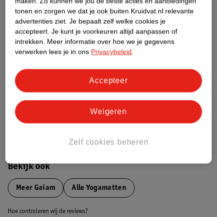
maken.
Zo kunnen we jou de beste acties en aanbiedingen
Over dit product
tonen en zorgen we dat je ook buiten Kruidvat.nl relevante
advertenties ziet.
Je bepaalt zelf welke cookies je
Productinformatie
accepteert.
Je kunt je voorkeuren altijd aanpassen of
intrekken.
Meer informatie over hoe we je gegevens
verwerken lees je in ons
Privacybeleid
.
Nature Impact Score
Dit product heeft (nog) geen Nature
Accepteer
Impact Score.
Meer informatie
Weigeren
Bestel & Bezorginformatie
Zelf cookies beheren
Bekijk ook
Meer
Gaiam
Alle Yogamatten
Hoe controleren wij de reviews?