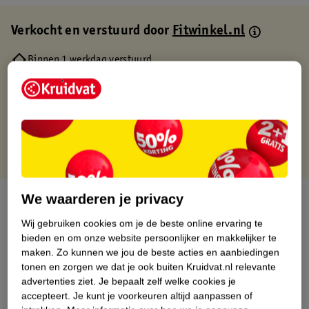
Verkocht en verstuurd door
Fitwinkel.nl
Binnen 1 werkdag verstuurd
Gratis thuisbezorgd
Gratis retourneren via verkooppartner.
Gratis punten met je Kruidvat kaart
We waarderen je privacy
Over dit product
Wij gebruiken cookies om je de beste online ervaring te
Productinformatie
bieden en om onze website persoonlijker en makkelijker te
maken.
Zo kunnen we jou de beste acties en aanbiedingen
tonen en zorgen we dat je ook buiten Kruidvat.nl relevante
Nature Impact Score
advertenties ziet.
Je bepaalt zelf welke cookies je
Dit product heeft (nog) geen Nature
accepteert.
Je kunt je voorkeuren altijd aanpassen of
Impact Score.