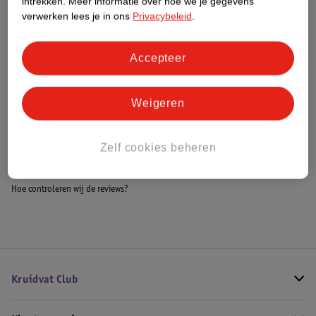
intrekken.
Meer informatie over hoe we je gegevens
Meer informatie
verwerken lees je in ons
Privacybeleid
.
Accepteer
Bestel & Bezorginformatie
Weigeren
Bekijk ook
Zelf cookies beheren
Meer
Gaiam
Alle Yogamatten
Hoe controleren wij de reviews?
Kruidvat Club