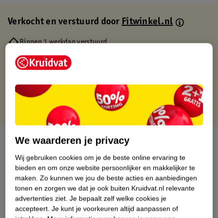
Verkocht en verstuurd door
Fitwinkel.nl
Binnen 1 werkdag verstuurd
Gratis thuisbezorgd
Gratis retourneren via verkooppartner.
Gratis punten met je Kruidvat kaart
We waarderen je privacy
Over dit product
Wij gebruiken cookies om je de beste online ervaring te
Productinformatie
bieden en om onze website persoonlijker en makkelijker te
maken.
Zo kunnen we jou de beste acties en aanbiedingen
tonen en zorgen we dat je ook buiten Kruidvat.nl relevante
Nature Impact Score
advertenties ziet.
Je bepaalt zelf welke cookies je
Dit product heeft (nog) geen Nature
accepteert.
Je kunt je voorkeuren altijd aanpassen of
Impact Score.