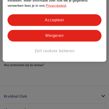
intrekken.
Meer informatie over hoe we je gegevens
Meer informatie
verwerken lees je in ons
Privacybeleid
.
Accepteer
Bestel & Bezorginformatie
Weigeren
Bekijk ook
Zelf cookies beheren
Meer
Gaiam
Alle Yogamatten
Hoe controleren wij de reviews?
Kruidvat Club