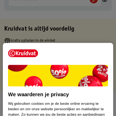
Kruidvat is altijd voordelig
Gratis ophalen in de winkel
Op werkdagen voor 22:00 uur besteld, volgende dag in huis
Gratis thuisbezorgd vanaf 50.00
Gratis retourneren binnen 30 dagen
Gratis punten met je Kruidvat kaart
We waarderen je privacy
Over dit product
Wij gebruiken cookies om je de beste online ervaring te
bieden en om onze website persoonlijker en makkelijker te
Productinformatie
maken.
Zo kunnen we jou de beste acties en aanbiedingen