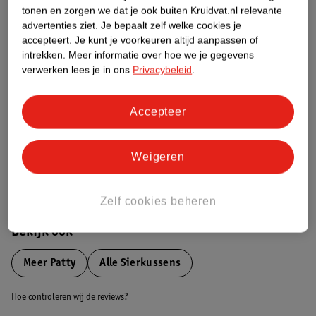
tonen en zorgen we dat je ook buiten Kruidvat.nl relevante
advertenties ziet.
Je bepaalt zelf welke cookies je
Etiketinformatie
accepteert.
Je kunt je voorkeuren altijd aanpassen of
intrekken.
Meer informatie over hoe we je gegevens
Nature Impact Score
verwerken lees je in ons
Privacybeleid
.
Dit product heeft (nog) geen Nature
Impact Score.
Accepteer
Meer informatie
Weigeren
Bestel & Bezorginformatie
Zelf cookies beheren
Bekijk ook
Meer
Patty
Alle Sierkussens
Hoe controleren wij de reviews?