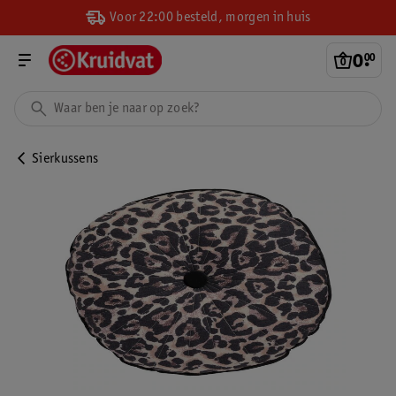
Voor 22:00 besteld, morgen in huis
0
.
00
Sierkussens