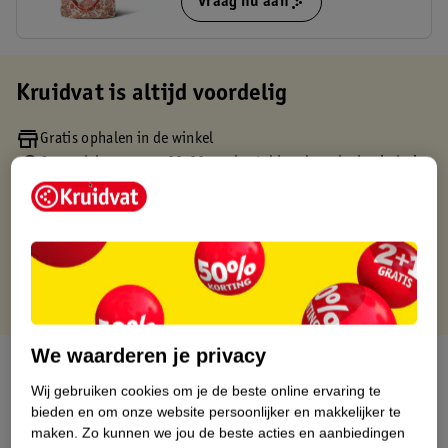
Vraag nu aan
Kruidvat is altijd voordelig
Gratis ophalen in de winkel
Op werkdagen voor 22:00 uur besteld, volgende dag in huis
Gratis thuisbezorgd vanaf 50.00
Gratis retourneren binnen 30 dagen
Gratis punten met je Kruidvat kaart
We waarderen je privacy
Over dit product
Wij gebruiken cookies om je de beste online ervaring te
Productinformatie
bieden en om onze website persoonlijker en makkelijker te
maken.
Zo kunnen we jou de beste acties en aanbiedingen