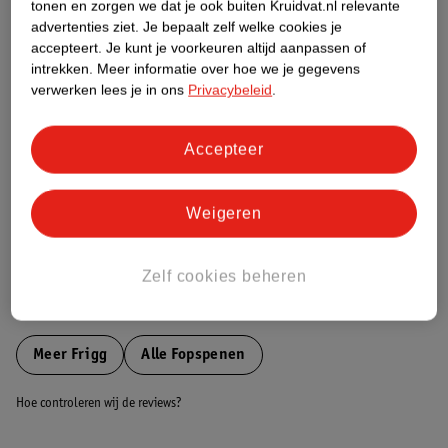
tonen en zorgen we dat je ook buiten Kruidvat.nl relevante
Etiketinformatie
advertenties ziet.
Je bepaalt zelf welke cookies je
accepteert.
Je kunt je voorkeuren altijd aanpassen of
intrekken.
Meer informatie over hoe we je gegevens
Nature Impact Score
verwerken lees je in ons
Privacybeleid
.
Dit product heeft (nog) geen Nature
Impact Score.
Accepteer
Meer informatie
Weigeren
Bestel & Bezorginformatie
Zelf cookies beheren
Bekijk ook
Meer
Frigg
Alle Fopspenen
Hoe controleren wij de reviews?