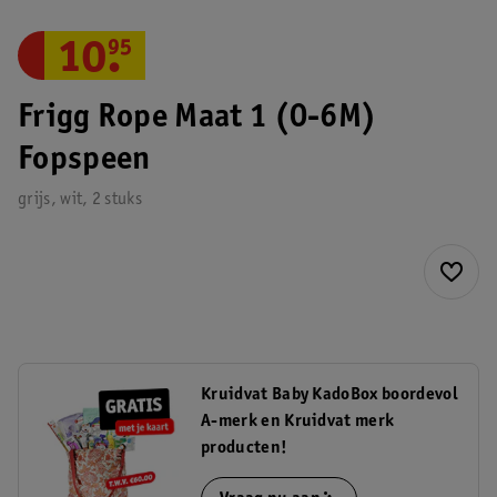
10
.
95
Frigg Rope Maat 1 (0-6M)
Fopspeen
grijs, wit, 2 stuks
Kruidvat Baby KadoBox boordevol
A-merk en Kruidvat merk
producten!