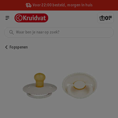
Voor 22:00 besteld, morgen in huis
0
.
00
Fopspenen