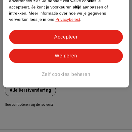
advertenties ziet.
Je bepaalt zelf welke cookies je
accepteert.
Je kunt je voorkeuren altijd aanpassen of
Dit product heeft (nog) geen Nature
intrekken.
Meer informatie over hoe we je gegevens
Impact Score.
verwerken lees je in ons
Privacybeleid
.
Meer informatie
Accepteer
Bestel & Bezorginformatie
Weigeren
Bekijk ook
Zelf cookies beheren
Meer
Fééric Lights and Christmas
Alle Kerstversiering
Hoe controleren wij de reviews?