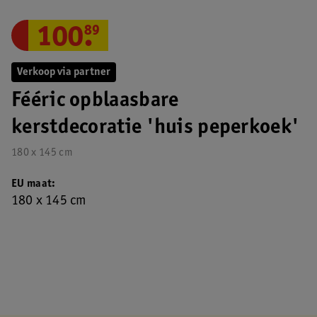
100
.
89
Verkoop via partner
Fééric opblaasbare
kerstdecoratie 'huis peperkoek'
180 x 145 cm
EU maat
180 x 145 cm