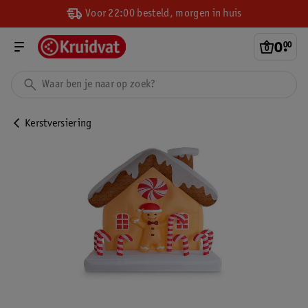
Voor 22:00 besteld, morgen in huis
0
.
00
Kerstversiering