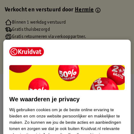
Verkocht en verstuurd door
Hermie
Binnen 1 werkdag verstuurd
Gratis thuisbezorgd
Gratis retourneren via verkooppartner.
Gratis punten met je Kruidvat kaart
Over dit product
Productinformatie
We waarderen je privacy
Wij gebruiken cookies om je de beste online ervaring te
Etiketinformatie
bieden en om onze website persoonlijker en makkelijker te
maken.
Zo kunnen we jou de beste acties en aanbiedingen
tonen en zorgen we dat je ook buiten Kruidvat.nl relevante
Nature Impact Score