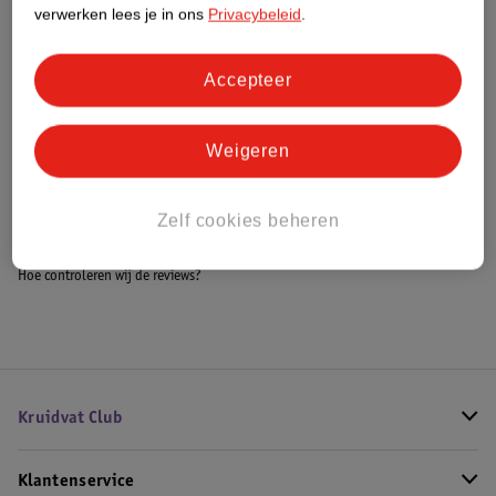
Meer informatie
verwerken lees je in ons
Privacybeleid
.
Accepteer
Bestel & Bezorginformatie
Weigeren
Bekijk ook
Zelf cookies beheren
Meer
Estée Lauder
Hoe controleren wij de reviews?
Kruidvat Club
Klantenservice