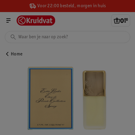
Voor 22:00 besteld, morgen in huis
0
.
00
Home