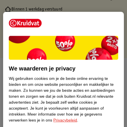
Binnen 1 werkdag verstuurd
Gratis thuisbezorgd
Gratis retourneren via verkooppartner.
Gratis punten met je Kruidvat kaart
Over dit product
We waarderen je privacy
Wij gebruiken cookies om je de beste online ervaring te
Productinformatie
bieden en om onze website persoonlijker en makkelijker te
maken.
Zo kunnen we jou de beste acties en aanbiedingen
Nature Impact Score
tonen en zorgen we dat je ook buiten Kruidvat.nl relevante
advertenties ziet.
Je bepaalt zelf welke cookies je
Dit product heeft (nog) geen Nature
accepteert.
Je kunt je voorkeuren altijd aanpassen of
Impact Score.
intrekken.
Meer informatie over hoe we je gegevens
Meer informatie
verwerken lees je in ons
Privacybeleid
.