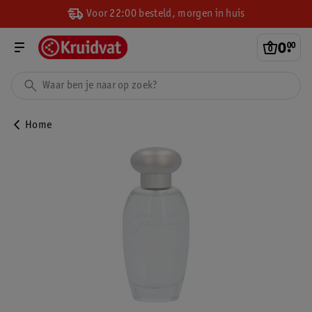
Voor 22:00 besteld, morgen in huis
0
.
00
Home