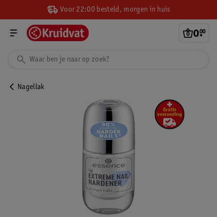
Voor 22:00 besteld, morgen in huis
0
.
00
Nagellak