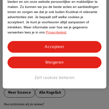
bieden en om onze website persoonlijker en makkelijker te
maken.
Zo kunnen we jou de beste acties en aanbiedingen
Etiketinformatie
tonen en zorgen we dat je ook buiten Kruidvat.nl relevante
advertenties ziet.
Je bepaalt zelf welke cookies je
accepteert.
Je kunt je voorkeuren altijd aanpassen of
Nature Impact Score
intrekken.
Meer informatie over hoe we je gegevens
verwerken lees je in ons
Privacybeleid
.
Dit product heeft (nog) geen Nature
Impact Score.
Meer informatie
Accepteer
Weigeren
Bestel & Bezorginformatie
Zelf cookies beheren
Bekijk ook
Meer
Essence
Alle Nagellak
Hoe controleren wij de reviews?