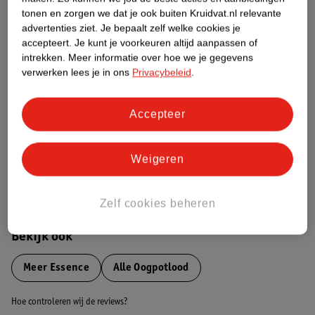
tonen en zorgen we dat je ook buiten Kruidvat.nl relevante
advertenties ziet.
Je bepaalt zelf welke cookies je
Etiketinformatie
accepteert.
Je kunt je voorkeuren altijd aanpassen of
intrekken.
Meer informatie over hoe we je gegevens
verwerken lees je in ons
Privacybeleid
.
Nature Impact Score
Dit product heeft (nog) geen Nature
Impact Score.
Accepteer
Meer informatie
Weigeren
Bestel & Bezorginformatie
Zelf cookies beheren
Bekijk ook
Meer
Essence
Alle Oogpotlood
Hoe controleren wij de reviews?