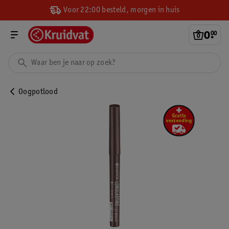
Voor 22:00 besteld, morgen in huis
0
.
00
Oogpotlood