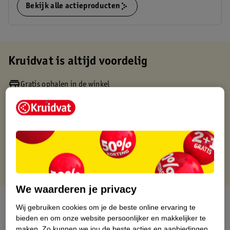
Bekijk alle actieproducten
Kruidvat is altijd voordelig
Gratis ophalen in de winkel
Op werkdagen voor 22:00 uur besteld, volgende dag in huis
Gratis thuisbezorgd vanaf 50.00
Gratis retourneren binnen 30 dagen
Gratis punten met je Kruidvat kaart
We waarderen je privacy
Over dit product
Wij gebruiken cookies om je de beste online ervaring te
bieden en om onze website persoonlijker en makkelijker te
Productinformatie
maken.
Zo kunnen we jou de beste acties en aanbiedingen