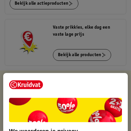
Bekijk alle actieproducten
Vaste prikkies, elke dag een
vaste lage prijs
Bekijk alle producten
Kruidvat is altijd voordelig
Gratis ophalen in de winkel
Op werkdagen voor 22:00 uur besteld, volgende dag in huis
Gratis thuisbezorgd vanaf 50.00
Gratis retourneren binnen 30 dagen
Gratis punten met je Kruidvat kaart