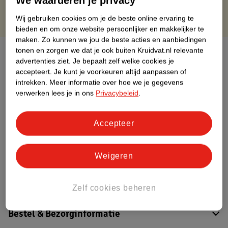
We waarderen je privacy
Wij gebruiken cookies om je de beste online ervaring te
bieden en om onze website persoonlijker en makkelijker te
maken.
Zo kunnen we jou de beste acties en aanbiedingen
tonen en zorgen we dat je ook buiten Kruidvat.nl relevante
Over dit product
advertenties ziet.
Je bepaalt zelf welke cookies je
accepteert.
Je kunt je voorkeuren altijd aanpassen of
Productinformatie
intrekken.
Meer informatie over hoe we je gegevens
verwerken lees je in ons
Privacybeleid
.
Etiketinformatie
Accepteer
Nature Impact Score
Dit product heeft (nog) geen Nature
Weigeren
Impact Score.
Meer informatie
Zelf cookies beheren
Bestel & Bezorginformatie