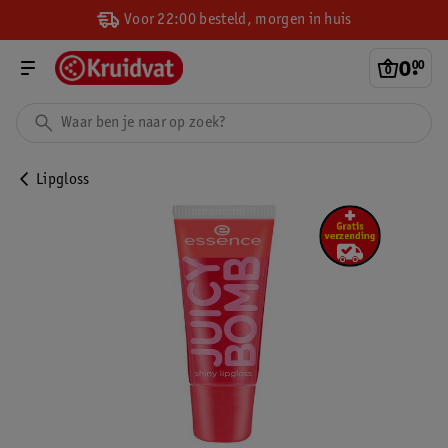
Voor 22:00 besteld, morgen in huis
0
.
00
Lipgloss