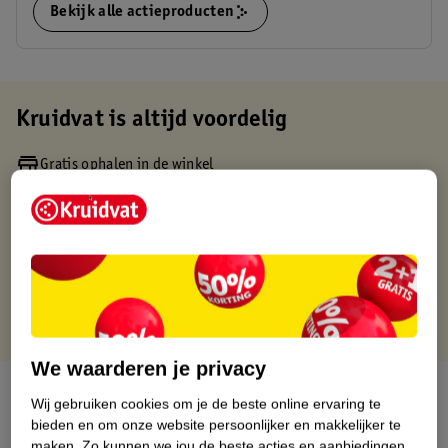
Bekijk alle actieproducten
Kruidvat is altijd voordelig
Gratis ophalen in de winkel
Op werkdagen voor 22:00 uur besteld, volgende dag in huis
Gratis thuisbezorgd vanaf 50.00
Gratis retourneren binnen 30 dagen
Gratis punten met je Kruidvat kaart
We waarderen je privacy
Over dit product
Wij gebruiken cookies om je de beste online ervaring te
bieden en om onze website persoonlijker en makkelijker te
Productinformatie
maken.
Zo kunnen we jou de beste acties en aanbiedingen