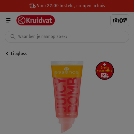
Voor 22:00 besteld, morgen in huis
0
.
00
Lipgloss