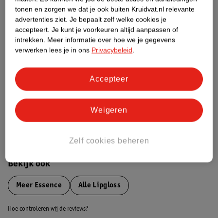
tonen en zorgen we dat je ook buiten Kruidvat.nl relevante
advertenties ziet.
Je bepaalt zelf welke cookies je
Etiketinformatie
accepteert.
Je kunt je voorkeuren altijd aanpassen of
intrekken.
Meer informatie over hoe we je gegevens
verwerken lees je in ons
Privacybeleid
.
Nature Impact Score
Dit product heeft (nog) geen Nature
Impact Score.
Accepteer
Meer informatie
Weigeren
Bestel & Bezorginformatie
Zelf cookies beheren
Bekijk ook
Meer
Essence
Alle Lipgloss
Hoe controleren wij de reviews?