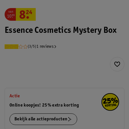
van
8
.
24
10
.
99
Essence Cosmetics Mystery Box
1 reviews
(3/5)
Actie
Online koopjes! 25% extra korting
Bekijk alle actieproducten