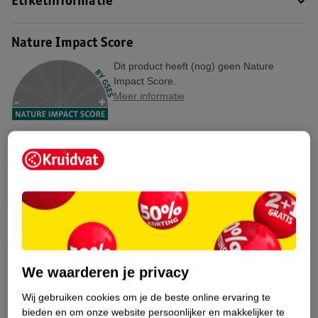
Etiketinformatie
Nature Impact Score
Dit product heeft (nog) geen Nature
Impact Score.
Meer informatie
Bestel & Bezorginformatie
Bekijk ook
Meer
Essence
Alle Blush
We waarderen je privacy
Hoe controleren wij de reviews?
Wij gebruiken cookies om je de beste online ervaring te
bieden en om onze website persoonlijker en makkelijker te