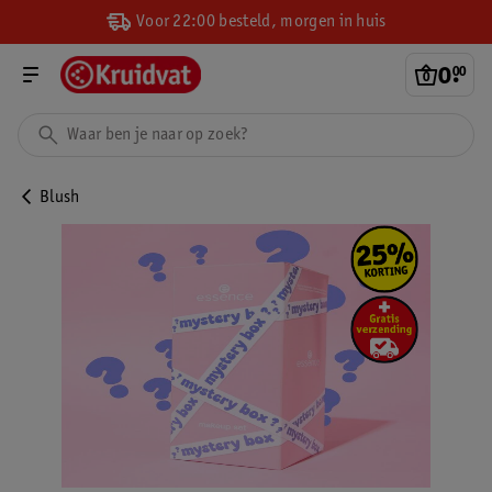
Voor 22:00 besteld, morgen in huis
0
.
00
Blush