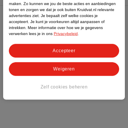
maken.
Zo kunnen we jou de beste acties en aanbiedingen
tonen en zorgen we dat je ook buiten Kruidvat.nl relevante
advertenties ziet.
Je bepaalt zelf welke cookies je
Kruidvat Club
accepteert.
Je kunt je voorkeuren altijd aanpassen of
intrekken.
Meer informatie over hoe we je gegevens
verwerken lees je in ons
Privacybeleid
.
Klantenservice
Accepteer
Over Kruidvat
Weigeren
Zelf cookies beheren