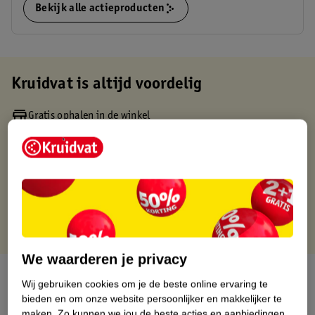
Bekijk alle actieproducten
Kruidvat is altijd voordelig
Gratis ophalen in de winkel
Op werkdagen voor 22:00 uur besteld, volgende dag in huis
Gratis thuisbezorgd vanaf 50.00
Gratis retourneren binnen 30 dagen
Gratis punten met je Kruidvat kaart
We waarderen je privacy
Over dit product
Wij gebruiken cookies om je de beste online ervaring te
bieden en om onze website persoonlijker en makkelijker te
Productinformatie
maken.
Zo kunnen we jou de beste acties en aanbiedingen