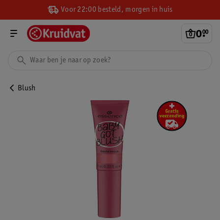
Voor 22:00 besteld, morgen in huis
0
.
00
Blush