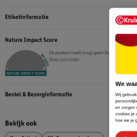
Etiketinformatie
Nature Impact Score
Dit product heeft (nog) geen Nature Impact S
Meer informatie
We waa
Wij gebrui
Bestel & Bezorginformatie
persoonlijk
en zorgen w
cookies je 
hoe we je 
Bekijk ook