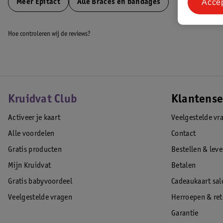
Acce
Meer
Epitact
Alle Braces en bandages
Hoe controleren wij de reviews?
Kruidvat Club
Klantense
Activeer je kaart
Veelgestelde vr
Alle voordelen
Contact
Gratis producten
Bestellen & lev
Mijn Kruidvat
Betalen
Gratis babyvoordeel
Cadeaukaart sal
Veelgestelde vragen
Herroepen & re
Garantie