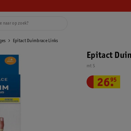
ges
Epitact Duimbrace Links
Epitact Dui
mt S
26
.
95