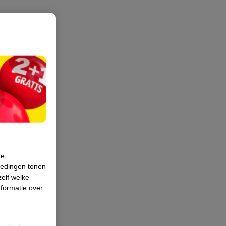
te
iedingen tonen
zelf welke
formatie over