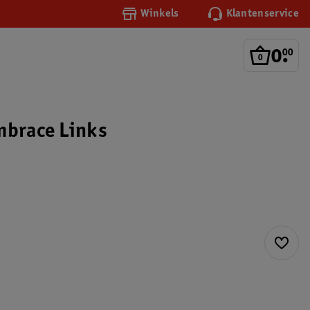
Winkels
Klantenservice
0
.
00
mbrace Links