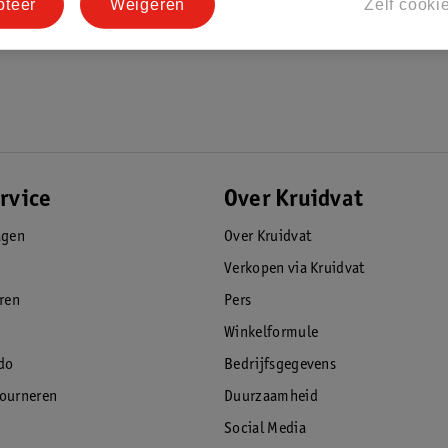
pteer
Weigeren
Zelf cooki
rvice
Over Kruidvat
agen
Over Kruidvat
Verkopen via Kruidvat
eren
Pers
Winkelformule
do
Bedrijfsgegevens
tourneren
Duurzaamheid
Social Media