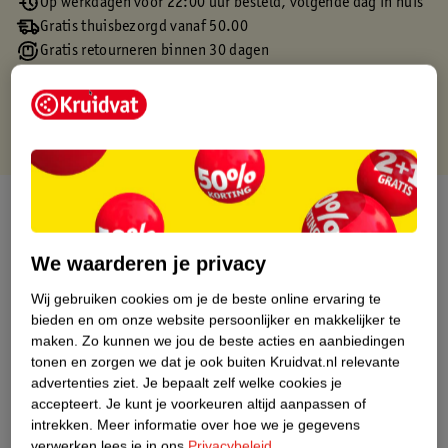
Op werkdagen voor 22:00 uur besteld, volgende dag in huis
Gratis thuisbezorgd vanaf 50.00
Gratis retourneren binnen 30 dagen
Gratis punten met je Kruidvat kaart
Over dit product
Productinformatie
We waarderen je privacy
Wij gebruiken cookies om je de beste online ervaring te
Etiketinformatie
bieden en om onze website persoonlijker en makkelijker te
maken.
Zo kunnen we jou de beste acties en aanbiedingen
tonen en zorgen we dat je ook buiten Kruidvat.nl relevante
Nature Impact Score
advertenties ziet.
Je bepaalt zelf welke cookies je
Dit product heeft (nog) geen Nature
accepteert.
Je kunt je voorkeuren altijd aanpassen of
Impact Score.
intrekken.
Meer informatie over hoe we je gegevens
Meer informatie
verwerken lees je in ons
Privacybeleid
.