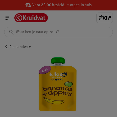
Voor 22:00 besteld, morgen in huis
0
.
00
4 maanden +