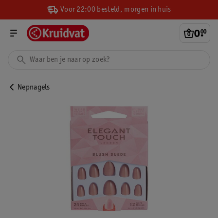
Voor 22:00 besteld, morgen in huis
0
.
00
Nepnagels