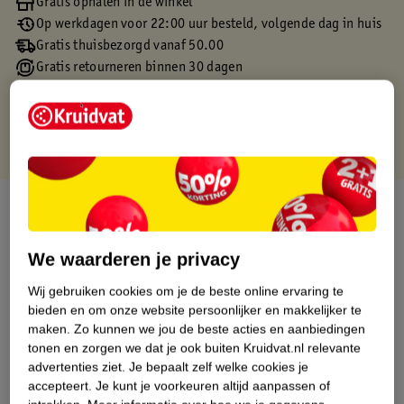
Gratis ophalen in de winkel
Op werkdagen voor 22:00 uur besteld, volgende dag in huis
Gratis thuisbezorgd vanaf 50.00
Gratis retourneren binnen 30 dagen
Gratis punten met je Kruidvat kaart
Over dit product
Productinformatie
We waarderen je privacy
Wij gebruiken cookies om je de beste online ervaring te
Etiketinformatie
bieden en om onze website persoonlijker en makkelijker te
maken.
Zo kunnen we jou de beste acties en aanbiedingen
tonen en zorgen we dat je ook buiten Kruidvat.nl relevante
Nature Impact Score
advertenties ziet.
Je bepaalt zelf welke cookies je
Dit product heeft (nog) geen Nature
accepteert.
Je kunt je voorkeuren altijd aanpassen of
Impact Score.