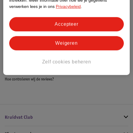
intrekken.
Meer informatie over hoe we je gegevens
Meer informatie
verwerken lees je in ons
Privacybeleid
.
Accepteer
Bestel & Bezorginformatie
Weigeren
Bekijk ook
Zelf cookies beheren
Meer
Overig
Alle Nepnagels
Hoe controleren wij de reviews?
Kruidvat Club