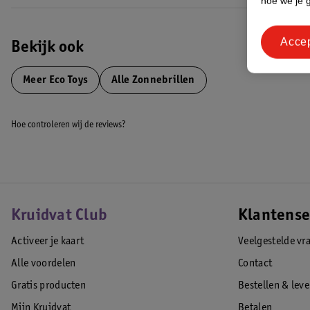
hoe we je 
Acce
Bekijk ook
Meer
Eco Toys
Alle Zonnebrillen
Hoe controleren wij de reviews?
Kruidvat Club
Klantense
Activeer je kaart
Veelgestelde vr
Alle voordelen
Contact
Gratis producten
Bestellen & lev
Mijn Kruidvat
Betalen