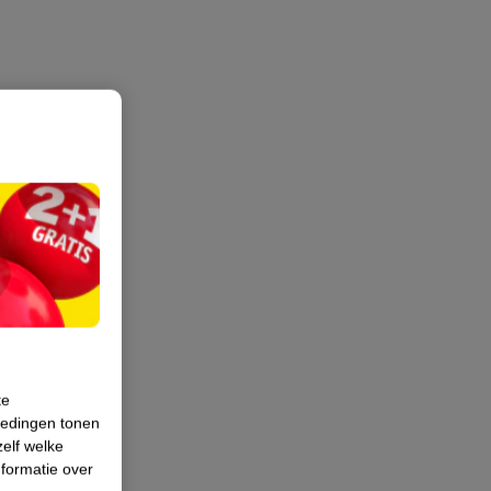
te
iedingen tonen
zelf welke
formatie over