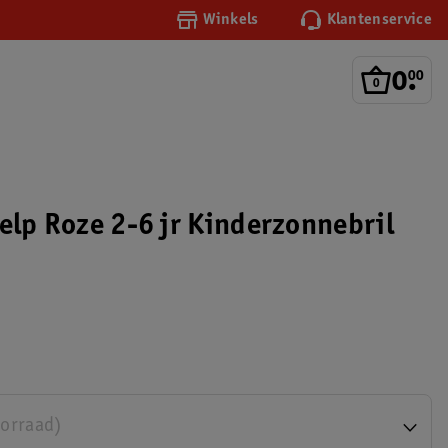
Winkels
Klantenservice
0
.
00
help Roze 2-6 jr Kinderzonnebril
oorraad)