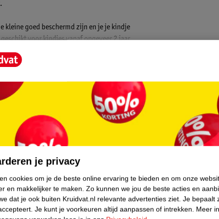
.
 kleine goed beschermd zijn en je je kindje
 geschikt voor kindjes vanaf ongeveer 2 jaar.
core.
rderen je privacy
ken cookies om je de beste online ervaring te bieden en om onze websi
ngen)
er en makkelijker te maken.
Zo kunnen we jou de beste acties en aanb
e dat je ook buiten Kruidvat.nl relevante advertenties ziet.
Je bepaalt 
accepteert.
Je kunt je voorkeuren altijd aanpassen of intrekken.
Meer in