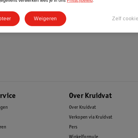
gegevens verwerken lees je in ons
Privacybeleid
.
pteer
Weigeren
Zelf cooki
rvice
Over Kruidvat
agen
Over Kruidvat
Verkopen via Kruidvat
eren
Pers
Winkelformule