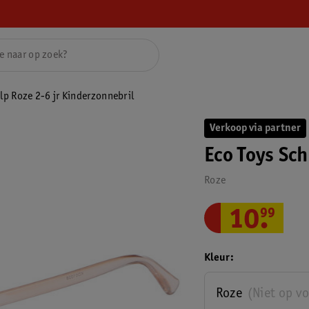
lp Roze 2-6 jr Kinderzonnebril
Verkoop via partner
Eco Toys Sc
Roze
10
.
99
Kleur
Roze
(Niet op v