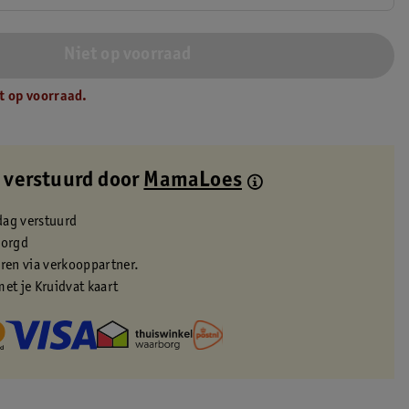
Niet op voorraad
t op voorraad.
 verstuurd door
MamaLoes
dag verstuurd
zorgd
eren via verkooppartner.
met je Kruidvat kaart