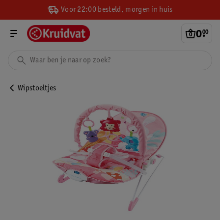
Voor 22:00 besteld, morgen in huis
0
.
00
Wipstoeltjes