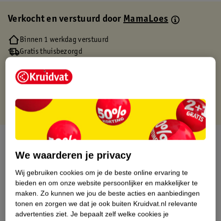
Verkocht en verstuurd door
MamaLoes
Binnen 1 werkdag verstuurd
Gratis thuisbezorgd
Gratis retourneren via verkooppartner.
Gratis punten met je Kruidvat kaart
Over dit product
We waarderen je privacy
Productinformatie
Wij gebruiken cookies om je de beste online ervaring te
bieden en om onze website persoonlijker en makkelijker te
Etiketinformatie
maken.
Zo kunnen we jou de beste acties en aanbiedingen
tonen en zorgen we dat je ook buiten Kruidvat.nl relevante
advertenties ziet.
Je bepaalt zelf welke cookies je