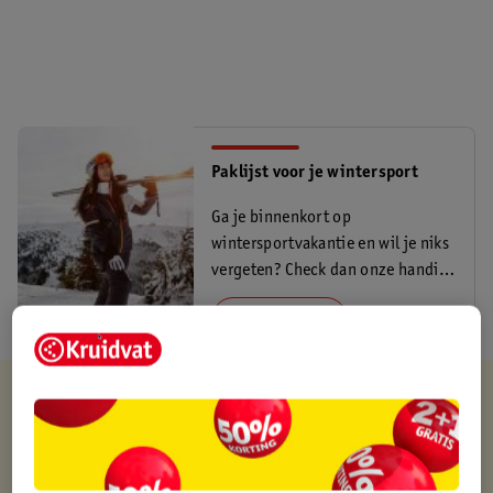
Paklijst voor je wintersport
Ga je binnenkort op
wintersportvakantie en wil je niks
vergeten? Check dan onze handige
inpaklijst!
Lees meer
Verkocht en verstuurd door
MamaLoes
Binnen 1 werkdag verstuurd
Gratis thuisbezorgd