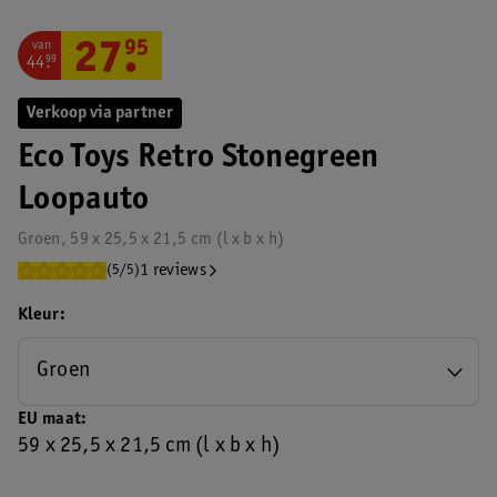
van
27
.
95
44
.
99
Verkoop via partner
Eco Toys Retro Stonegreen
Loopauto
Groen, 59 x 25,5 x 21,5 cm (l x b x h)
1 reviews
(5/5)
Kleur
Groen
EU maat
59 x 25,5 x 21,5 cm (l x b x h)