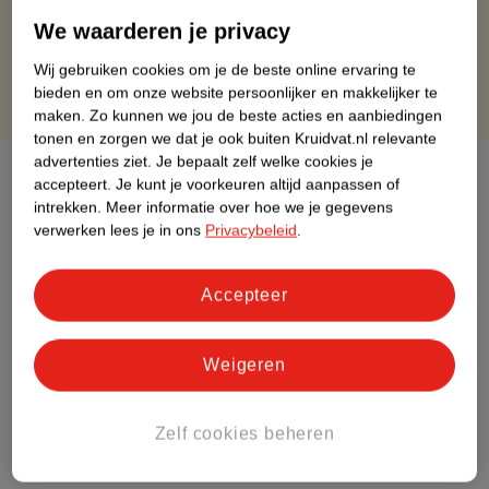
Gratis retourneren via verkooppartner.
We waarderen je privacy
Gratis punten met je Kruidvat kaart
Wij gebruiken cookies om je de beste online ervaring te
bieden en om onze website persoonlijker en makkelijker te
maken.
Zo kunnen we jou de beste acties en aanbiedingen
tonen en zorgen we dat je ook buiten Kruidvat.nl relevante
advertenties ziet.
Je bepaalt zelf welke cookies je
Over dit product
accepteert.
Je kunt je voorkeuren altijd aanpassen of
intrekken.
Meer informatie over hoe we je gegevens
Productinformatie
verwerken lees je in ons
Privacybeleid
.
Etiketinformatie
Accepteer
Nature Impact Score
Weigeren
Dit product heeft (nog) geen Nature
Impact Score.
Zelf cookies beheren
Meer informatie