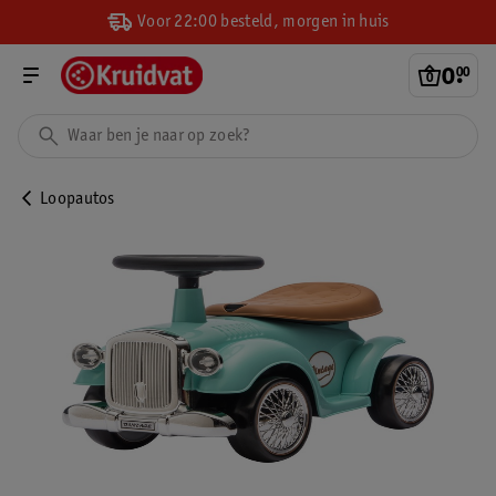
Voor 22:00 besteld, morgen in huis
0
.
00
Loopautos