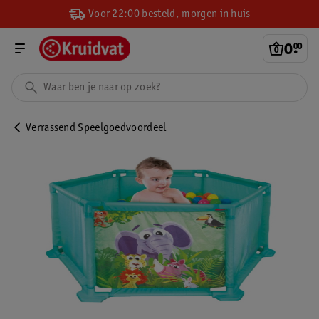
Voor 22:00 besteld, morgen in huis
0
.
00
Verrassend Speelgoedvoordeel