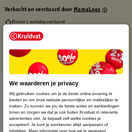
Verkocht en verstuurd door
MamaLoes
Binnen 1 werkdag verstuurd
Gratis thuisbezorgd
Gratis retourneren via verkooppartner.
Gratis punten met je Kruidvat kaart
Over dit product
We waarderen je privacy
Wij gebruiken cookies om je de beste online ervaring te
Productinformatie
bieden en om onze website persoonlijker en makkelijker te
maken.
Zo kunnen we jou de beste acties en aanbiedingen
tonen en zorgen we dat je ook buiten Kruidvat.nl relevante
Nature Impact Score
advertenties ziet.
Je bepaalt zelf welke cookies je
Dit product heeft (nog) geen Nature
accepteert.
Je kunt je voorkeuren altijd aanpassen of
Impact Score.
intrekken.
Meer informatie over hoe we je gegevens