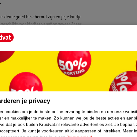
.
 kleine goed beschermd zijn en je je kindje
 geschikt voor kindjes vanaf ongeveer 2 jaar.
core.
rderen je privacy
ken cookies om je de beste online ervaring te bieden en om onze websi
metingen)
er en makkelijker te maken.
Zo kunnen we jou de beste acties en aanb
e dat je ook buiten Kruidvat.nl relevante advertenties ziet.
Je bepaalt 
accepteert.
Je kunt je voorkeuren altijd aanpassen of intrekken.
Meer in