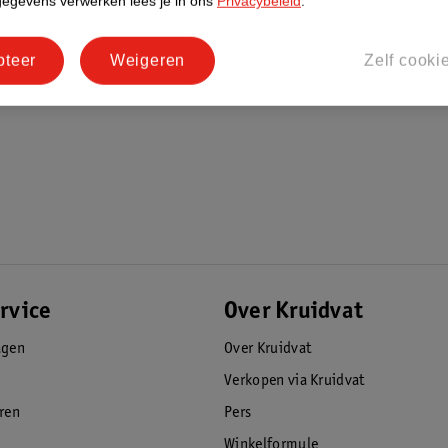
gegevens verwerken lees je in ons
Privacybeleid
.
pteer
Weigeren
Zelf cooki
rvice
Over Kruidvat
agen
Over Kruidvat
Verkopen via Kruidvat
eren
Pers
Winkelformule