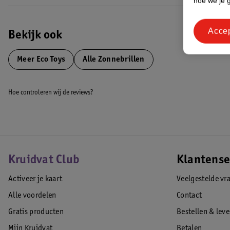
hoe we je 
Acce
Bekijk ook
Meer
Eco Toys
Alle Zonnebrillen
Hoe controleren wij de reviews?
Kruidvat Club
Klantense
Activeer je kaart
Veelgestelde vr
Alle voordelen
Contact
Gratis producten
Bestellen & lev
Mijn Kruidvat
Betalen