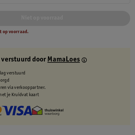
Niet op voorraad
t op voorraad.
 verstuurd door
MamaLoes
dag verstuurd
zorgd
eren via verkooppartner.
met je Kruidvat kaart