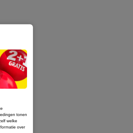
te
iedingen tonen
zelf welke
formatie over