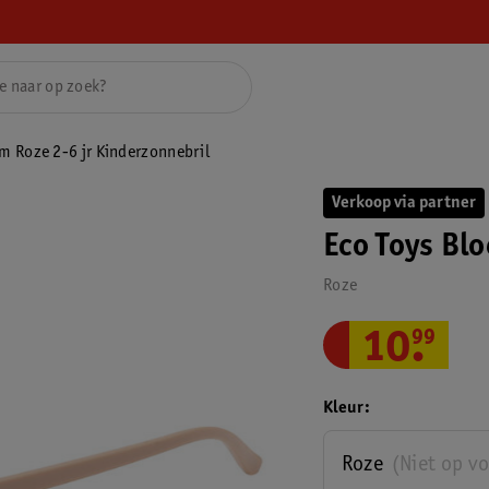
m Roze 2-6 jr Kinderzonnebril
Verkoop via partner
Eco Toys Bl
Roze
10
.
99
Kleur
Roze
(Niet op v