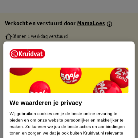
Verkocht en verstuurd door
MamaLoes
Binnen 1 werkdag verstuurd
Gratis thuisbezorgd
Gratis retourneren via verkooppartner.
Gratis punten met je Kruidvat kaart
Over dit product
We waarderen je privacy
Productinformatie
Wij gebruiken cookies om je de beste online ervaring te
bieden en om onze website persoonlijker en makkelijker te
maken.
Zo kunnen we jou de beste acties en aanbiedingen
Etiketinformatie
tonen en zorgen we dat je ook buiten Kruidvat.nl relevante