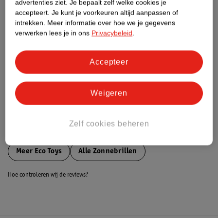
advertenties ziet.
Je bepaalt zelf welke cookies je
accepteert.
Je kunt je voorkeuren altijd aanpassen of
Nature Impact Score
intrekken.
Meer informatie over hoe we je gegevens
verwerken lees je in ons
Privacybeleid
.
Dit product heeft (nog) geen Nature
Impact Score.
Meer informatie
Accepteer
Bestel & Bezorginformatie
Weigeren
Zelf cookies beheren
Bekijk ook
Meer
Eco Toys
Alle Zonnebrillen
Hoe controleren wij de reviews?