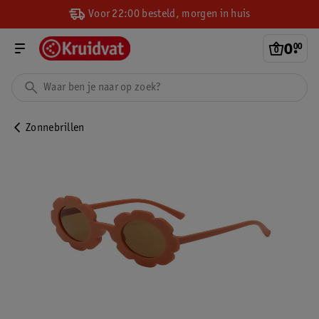
Voor 22:00 besteld, morgen in huis
0
.
00
Zonnebrillen