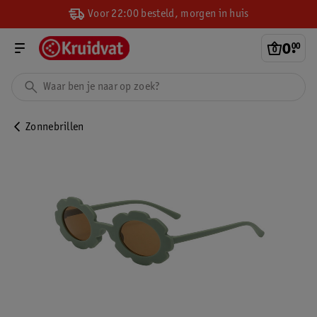
Voor 22:00 besteld, morgen in huis
0
.
00
Zonnebrillen