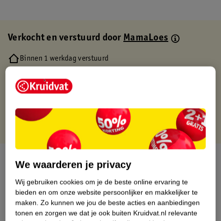
Verkocht en verstuurd door
MamaLoes
Binnen 1 werkdag verstuurd
Gratis thuisbezorgd
Gratis retourneren via verkooppartner.
Gratis punten met je Kruidvat kaart
Over dit product
We waarderen je privacy
Productinformatie
Wij gebruiken cookies om je de beste online ervaring te
bieden en om onze website persoonlijker en makkelijker te
maken.
Zo kunnen we jou de beste acties en aanbiedingen
Etiketinformatie
tonen en zorgen we dat je ook buiten Kruidvat.nl relevante