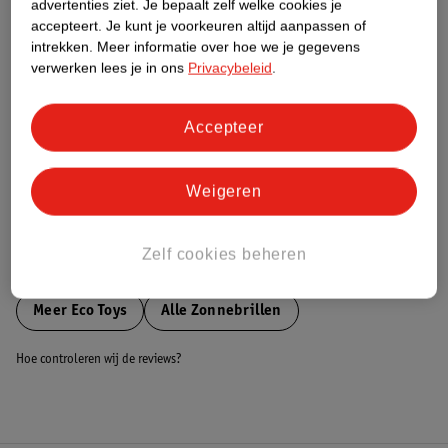
advertenties ziet.
Je bepaalt zelf welke cookies je
accepteert.
Je kunt je voorkeuren altijd aanpassen of
Nature Impact Score
intrekken.
Meer informatie over hoe we je gegevens
verwerken lees je in ons
Privacybeleid
.
Dit product heeft (nog) geen Nature
Impact Score.
Meer informatie
Accepteer
Bestel & Bezorginformatie
Weigeren
Zelf cookies beheren
Bekijk ook
Meer
Eco Toys
Alle Zonnebrillen
Hoe controleren wij de reviews?