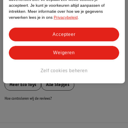
accepteert.
Je kunt je voorkeuren altijd aanpassen of
Nature Impact Score
intrekken.
Meer informatie over hoe we je gegevens
Dit product heeft (nog) geen Nature
verwerken lees je in ons
Privacybeleid
.
Impact Score.
Meer informatie
Accepteer
Bestel & Bezorginformatie
Weigeren
Zelf cookies beheren
Bekijk ook
Meer
Eco Toys
Alle Stepjes
Hoe controleren wij de reviews?