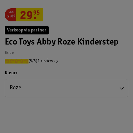
van
29
.
95
39
.
99
Verkoop via partner
Eco Toys Abby Roze Kinderstep
Roze
1 reviews
(5/5)
Kleur
Roze