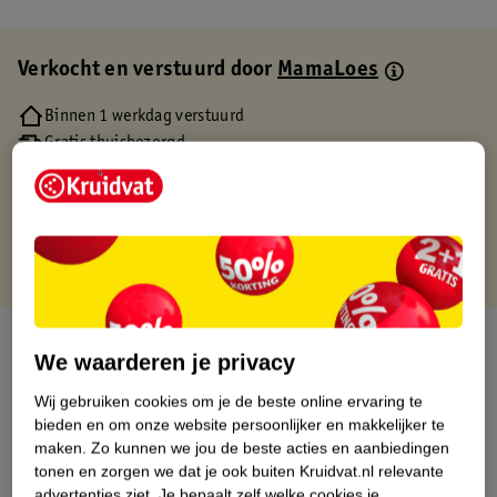
Verkocht en verstuurd door
MamaLoes
Binnen 1 werkdag verstuurd
Gratis thuisbezorgd
Gratis retourneren via verkooppartner.
Gratis punten met je Kruidvat kaart
Over dit product
We waarderen je privacy
Productinformatie
Wij gebruiken cookies om je de beste online ervaring te
bieden en om onze website persoonlijker en makkelijker te
maken.
Zo kunnen we jou de beste acties en aanbiedingen
Etiketinformatie
tonen en zorgen we dat je ook buiten Kruidvat.nl relevante
advertenties ziet.
Je bepaalt zelf welke cookies je