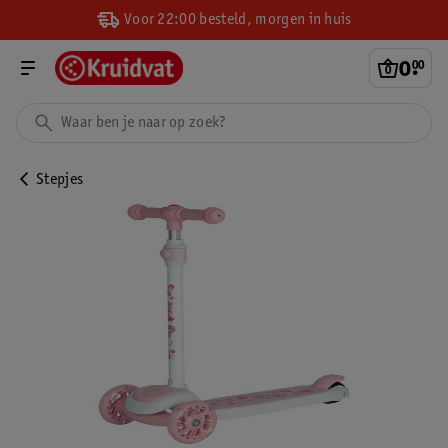
Voor 22:00 besteld, morgen in huis
0
.
00
Stepjes