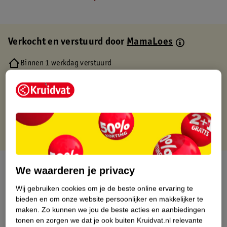
Verkocht en verstuurd door
MamaLoes
Binnen 1 werkdag verstuurd
Gratis thuisbezorgd
Gratis retourneren via verkooppartner.
Gratis punten met je Kruidvat kaart
Over dit product
We waarderen je privacy
Wij gebruiken cookies om je de beste online ervaring te
Productinformatie
bieden en om onze website persoonlijker en makkelijker te
maken.
Zo kunnen we jou de beste acties en aanbiedingen
Etiketinformatie
tonen en zorgen we dat je ook buiten Kruidvat.nl relevante