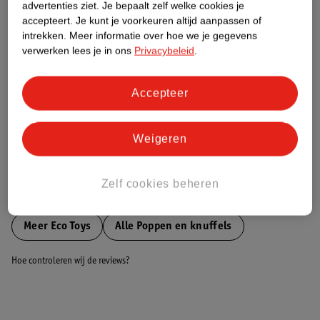
advertenties ziet.
Je bepaalt zelf welke cookies je
accepteert.
Je kunt je voorkeuren altijd aanpassen of
Nature Impact Score
intrekken.
Meer informatie over hoe we je gegevens
verwerken lees je in ons
Privacybeleid
.
Dit product heeft (nog) geen Nature
Impact Score.
Meer informatie
Accepteer
Weigeren
Bestel & Bezorginformatie
Zelf cookies beheren
Bekijk ook
Meer
Eco Toys
Alle Poppen en knuffels
Hoe controleren wij de reviews?