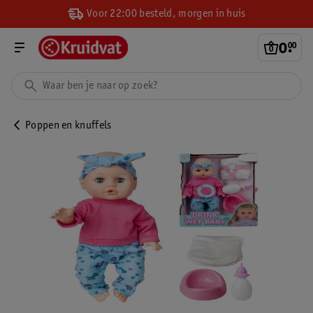
Voor 22:00 besteld, morgen in huis
0
.
00
Poppen en knuffels